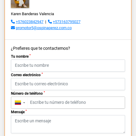
Karen Banderas Valencia
+576023842947
|
+573163795027
promotor5@ospinaperez.com.co
¿Prefieres que te contactemos?
*
Tu nombre
*
Correo electrónico
*
Número de teléfono
▼
*
Mensaje