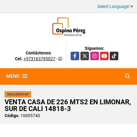
Select Language
▼
Síguenos:
Contáctenos:
Facebook
X
Instagram
YouTube
TikTok
Cel.
+573163795027
-
MENÚ
EXCLUSIVO OP
VENTA CASA DE 226 MTS2 EN LIMONAR,
SUR DE CALI 14818-3
Código.
10005740