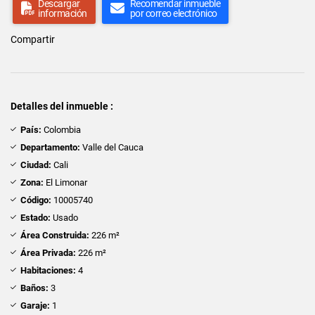
Descargar
Recomendar inmueble
información
por correo electrónico
Compartir
Detalles del inmueble :
País:
Colombia
Departamento:
Valle del Cauca
Ciudad:
Cali
Zona:
El Limonar
Código:
10005740
Estado:
Usado
Área Construida:
226 m²
Área Privada:
226 m²
Habitaciones:
4
Baños:
3
Garaje:
1