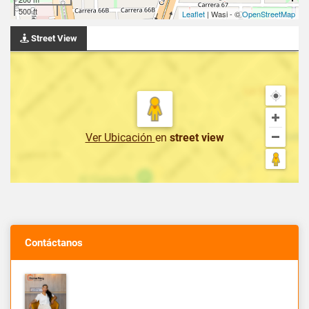
500 ft
Leaflet
| Wasi - ©
OpenStreetMap
Street View
Ver Ubicación
en
street view
Contáctanos