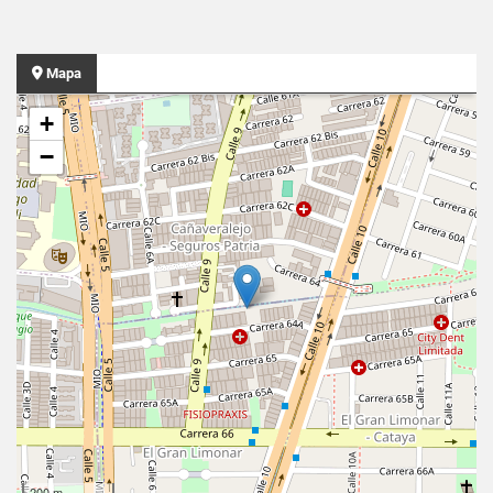
Mapa
+
−
200 m