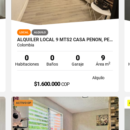
LOCAL
ALQUILO
ALQUILER LOCAL 9 MTS2 CASA PEÑON, PEÑON OESTE DE CALI A-166
Colombia
0
0
0
9
2
Habitaciones
Baños
Garaje
Área m
Alquilo
$1.600.000
COP
ACTIVO OP