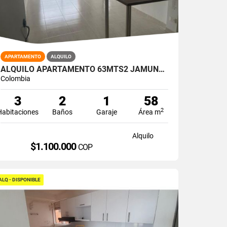
APARTAMENTO
ALQUILO
ALQUILO APARTAMENTO 63MTS2 JAMUNDÍ, VALLE DEL CAUCA A-155
Colombia
3
2
1
58
2
Habitaciones
Baños
Garaje
Área m
Alquilo
$1.100.000
COP
ALQ - DISPONIBLE