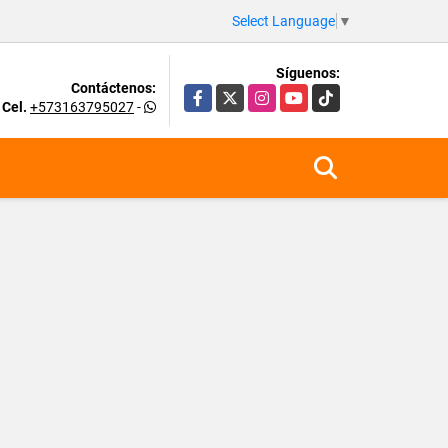
Select Language
▼
Síguenos:
Contáctenos:
Facebook
X
Instagram
YouTube
TikTok
Cel.
+573163795027
-