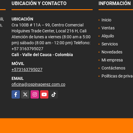
UBICACIÓN Y CONTACTO
INFORMACIÓN
li,
UBICACIÓN
Inicio
s,
Cra 100B # 11A – 99, Centro Comercial
Ventas
Holguines Trade Center, Local 216 H, Cali
Alquilo
Atención de lunes a viernes (8:00 am a 5:00
pm) sábado (8:00 am - 12:00 pm) Teléfono:
Servicios
+57 3163795027
Novedades
Cali - Valle del Cauca - Colombia
Mi empresa
MÓVIL
Contáctenos
+573163795027
Políticas de priv
EMAIL
oficina@ospinaperez.com.co
Facebook
X
Instagram
YouTube
TikTok