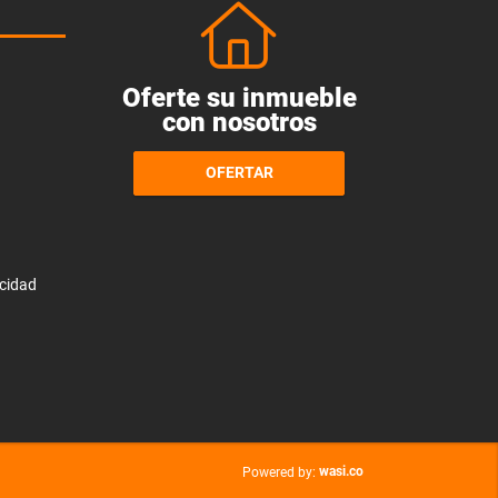
Oferte su inmueble
con nosotros
OFERTAR
acidad
wasi.co
Powered by: