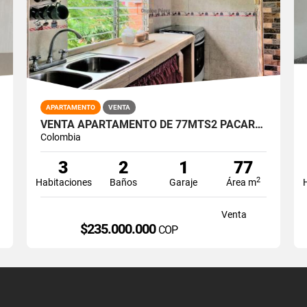
APARTAMENTO
VENTA
VENTA APARTAMENTO DE 77MTS2 PACARA, NORTE DE CALI 13799-1
Colombia
3
2
1
77
2
Habitaciones
Baños
Garaje
Área m
Venta
$235.000.000
COP