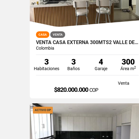
CASA
VENTA
VENTA CASA EXTERNA 300MTS2 VALLE DEL LILI, SUR DE CALI, 14693-1
Colombia
3
3
4
300
2
Habitaciones
Baños
Garaje
Área m
Venta
$820.000.000
COP
ACTIVO OP