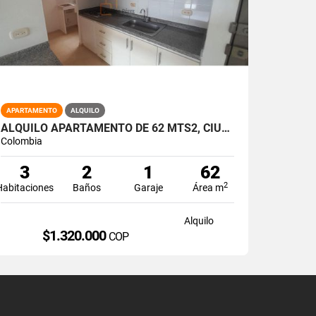
APARTAMENTO
ALQUILO
ALQUILO APARTAMENTO DE 62 MTS2, CIUDAD MELENDEZ, SUR DE CALI A-172
Colombia
3
2
1
62
2
Habitaciones
Baños
Garaje
Área m
Alquilo
$1.320.000
COP