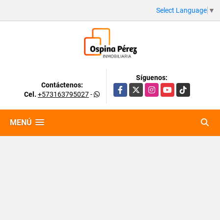
Select Language
▼
Síguenos:
Contáctenos:
Facebook
X
Instagram
YouTube
TikTok
Cel.
+573163795027
-
MENÚ