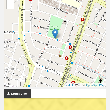
−
200 m
500 ft
Leaflet
| Wasi - ©
OpenStreetMap
Street View