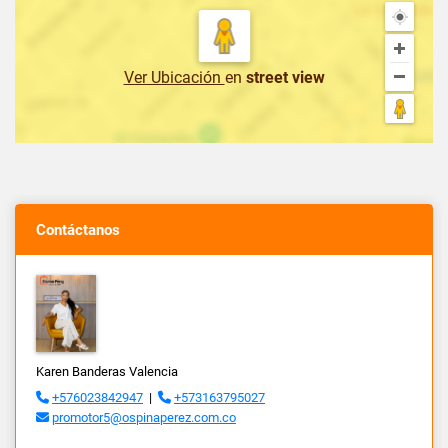
Ver Ubicación
en
street view
Contáctanos
Karen Banderas Valencia
+576023842947
|
+573163795027
promotor5@ospinaperez.com.co