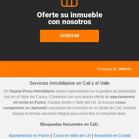
Oferte su inmueble
con nosotros
OFERTAR
wasi.co
Powered by:
Servicios Inmobiliarios en Cali y el Valle
En
Ospina Perez Inmobiliaria
somos especialistas en la gestión de propiedad
raíz en el Valle del Cauca. Contamos con una amplia oferta de
apartamentos
en venta en Pance
, Ciudad Jardín y Valle del Lili. Si buscas
casas
campestres en Jamundí
o proyectos de inversión en el Oeste de Cali, nuestro
equipo te brinda asesoría integral para encontrar el inmueble ideal.
Búsquedas frecuentes en Cali:
|
|
Apartamentos en Pance
Casas en Valle del Lili
Inmuebles en Ciudad