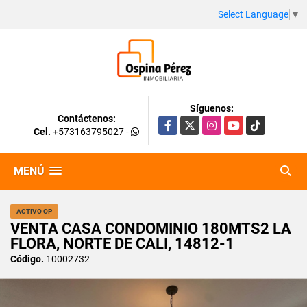
Select Language
▼
Síguenos:
Contáctenos:
Facebook
X
Instagram
YouTube
TikTok
Cel.
+573163795027
-
MENÚ
ACTIVO OP
VENTA CASA CONDOMINIO 180MTS2 LA
FLORA, NORTE DE CALI, 14812-1
Código.
10002732