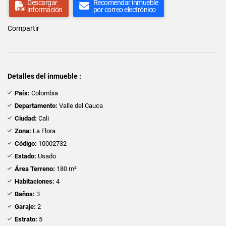
Descargar
Recomendar inmueble
información
por correo electrónico
Compartir
Detalles del inmueble :
País:
Colombia
Departamento:
Valle del Cauca
Ciudad:
Cali
Zona:
La Flora
Código:
10002732
Estado:
Usado
Área Terreno:
180 m²
Habitaciones:
4
Baños:
3
Garaje:
2
Estrato:
5