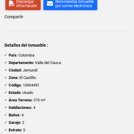
Descargar
Recomendar inmueble
información
por correo electrónico
Compartir
Detalles del inmueble :
País:
Colombia
Departamento:
Valle del Cauca
Ciudad:
Jamundí
Zona:
El Castillo
Código:
10004491
Estado:
Usado
Área Terreno:
370 m²
Habitaciones:
4
Baños:
4
Garaje:
2
Estrato:
5