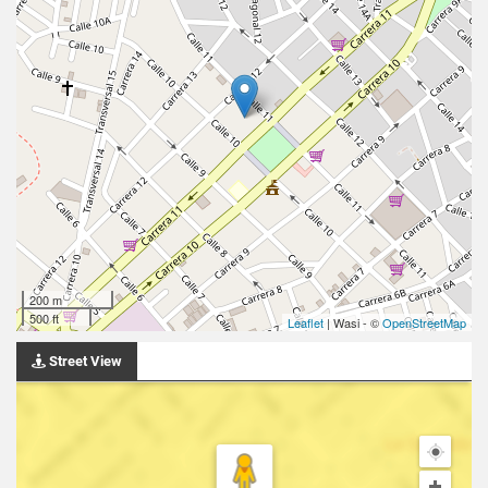
200 m
500 ft
Leaflet
| Wasi - ©
OpenStreetMap
Street View