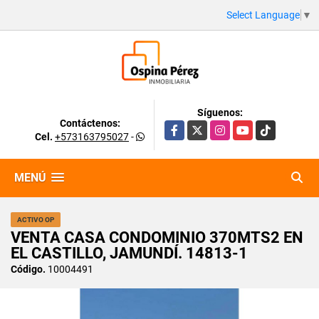
Select Language
▼
Síguenos:
Contáctenos:
Facebook
X
Instagram
YouTube
TikTok
Cel.
+573163795027
-
MENÚ
ACTIVO OP
VENTA CASA CONDOMINIO 370MTS2 EN
EL CASTILLO, JAMUNDÍ. 14813-1
Código.
10004491