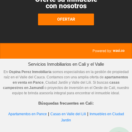
con nosotros
OFERTAR
wasi.co
Powered by:
Servicios Inmobiliarios en Cali y el Valle
En
Ospina Perez Inmobiliaria
somos especialistas en la gestión de propiedad
raíz en el Valle del Cauca. Contamos con una amplia oferta de
apartamentos
en venta en Pance
, Ciudad Jardín y Valle del Lili. Si buscas
casas
campestres en Jamundí
o proyectos de inversión en el Oeste de Cali, nuestro
equipo te brinda asesoría integral para encontrar el inmueble ideal.
Búsquedas frecuentes en Cali:
|
|
Apartamentos en Pance
Casas en Valle del Lili
Inmuebles en Ciudad
Jardin