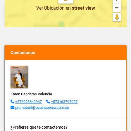
Ver Ubicación
en
street view
Contáctanos
Karen Banderas Valencia
+576023842947
|
+573163795027
promotor5@ospinaperez.com.co
¿Prefieres que te contactemos?