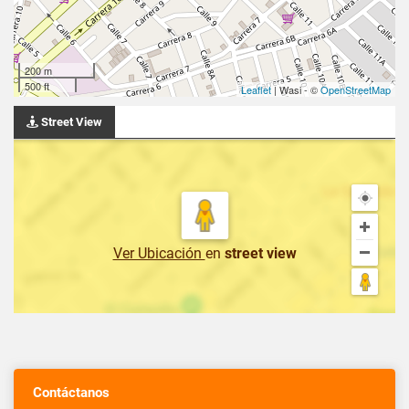
200 m
500 ft
Leaflet
| Wasi - ©
OpenStreetMap
Street View
Ver Ubicación
en
street view
Contáctanos