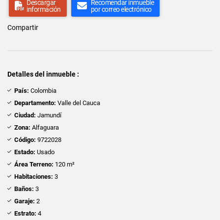
Descargar
Recomendar inmueble
información
por correo electrónico
Compartir
Detalles del inmueble :
País:
Colombia
Departamento:
Valle del Cauca
Ciudad:
Jamundí
Zona:
Alfaguara
Código:
9722028
Estado:
Usado
Área Terreno:
120 m²
Habitaciones:
3
Baños:
3
Garaje:
2
Estrato:
4