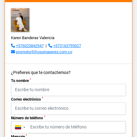
Karen Banderas Valencia
+576023842947
|
+573163795027
promotor5@ospinaperez.com.co
¿Prefieres que te contactemos?
*
Tu nombre
*
Correo electrónico
*
Número de teléfono
▼
*
Mensaje