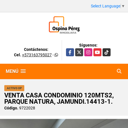
Select Language
▼
Síguenos:
Contáctenos:
Facebook
X
Instagram
YouTube
TikTok
Cel.
+573163795027
-
MENÚ
ACTIVO OP
VENTA CASA CONDOMINIO 120MTS2,
PARQUE NATURA, JAMUNDI.14413-1.
Código.
9722028