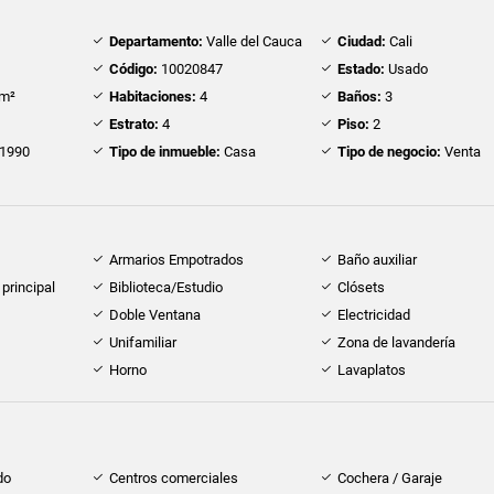
Departamento:
Valle del Cauca
Ciudad:
Cali
Código:
10020847
Estado:
Usado
m²
Habitaciones:
4
Baños:
3
Estrato:
4
Piso:
2
1990
Tipo de inmueble:
Casa
Tipo de negocio:
Venta
Armarios Empotrados
Baño auxiliar
principal
Biblioteca/Estudio
Clósets
Doble Ventana
Electricidad
Unifamiliar
Zona de lavandería
Horno
Lavaplatos
do
Centros comerciales
Cochera / Garaje