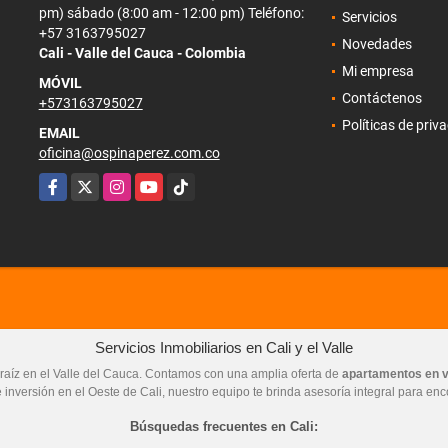
pm) sábado (8:00 am - 12:00 pm) Teléfono:
Servicios
+57 3163795027
Novedades
Cali - Valle del Cauca - Colombia
Mi empresa
MÓVIL
Contáctenos
+573163795027
Políticas de priv
EMAIL
oficina@ospinaperez.com.co
Facebook
X
Instagram
YouTube
TikTok
Servicios Inmobiliarios en Cali y el Valle
raíz en el Valle del Cauca. Contamos con una amplia oferta de
apartamentos en 
 inversión en el Oeste de Cali, nuestro equipo te brinda asesoría integral para enc
Búsquedas frecuentes en Cali: