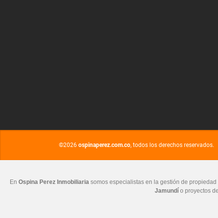
©2026
ospinaperez.com.co
, todos los derechos reservados.
En
Ospina Perez Inmobiliaria
somos especialistas en la gestión de propiedad 
Jamundí
o proyectos de