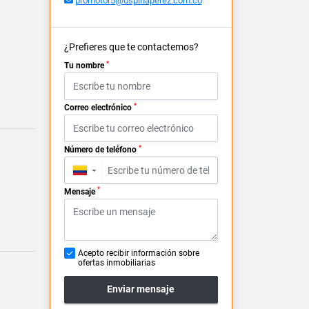
promotor5@ospinaperez.com.co
¿Prefieres que te contactemos?
*
Tu nombre
*
Correo electrónico
*
Número de teléfono
▼
*
Mensaje
Acepto recibir información sobre
ofertas inmobiliarias
Enviar mensaje