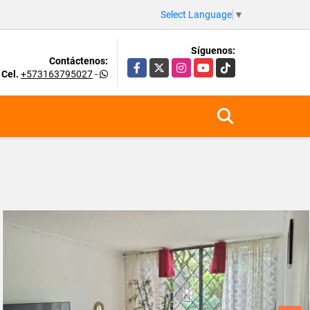
Select Language
▼
Síguenos:
Contáctenos:
Facebook
X
Instagram
YouTube
TikTok
Cel.
+573163795027
-