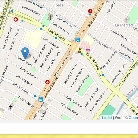
Leaflet
| Wasi - ©
OpenS