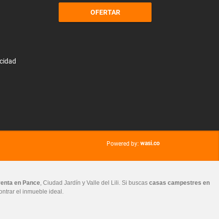
OFERTAR
acidad
wasi.co
Powered by:
venta en Pance
, Ciudad Jardín y Valle del Lili. Si buscas
casas campestres en
ontrar el inmueble ideal.