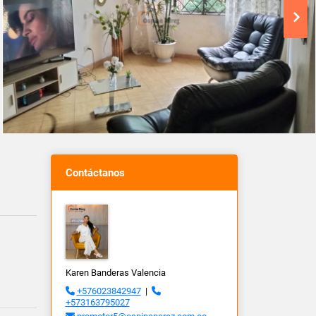
Contáctanos
Karen Banderas Valencia
+576023842947
|
+573163795027