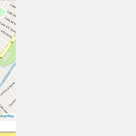
treetMap