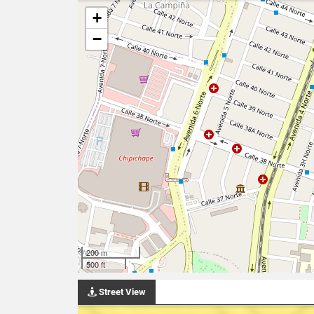
+
−
200 m
500 ft
Street View