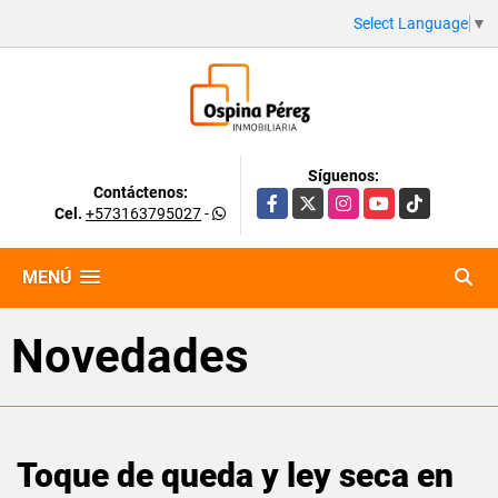
Select Language
▼
Síguenos:
Contáctenos:
Facebook
X
Instagram
YouTube
TikTok
Cel.
+573163795027
-
MENÚ
Novedades
Toque de queda y ley seca en