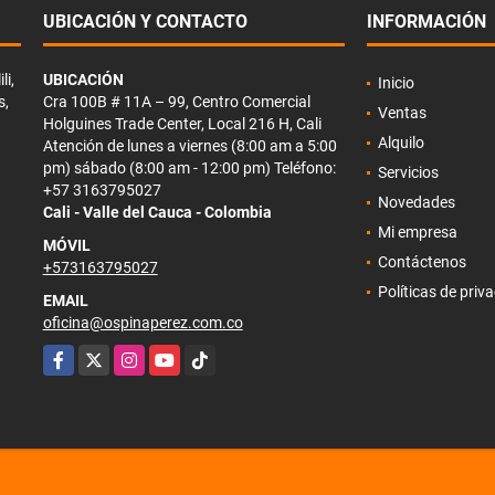
UBICACIÓN Y CONTACTO
INFORMACIÓN
li,
UBICACIÓN
Inicio
s,
Cra 100B # 11A – 99, Centro Comercial
Ventas
Holguines Trade Center, Local 216 H, Cali
Alquilo
Atención de lunes a viernes (8:00 am a 5:00
pm) sábado (8:00 am - 12:00 pm) Teléfono:
Servicios
+57 3163795027
Novedades
Cali - Valle del Cauca - Colombia
Mi empresa
MÓVIL
Contáctenos
+573163795027
Políticas de priv
EMAIL
oficina@ospinaperez.com.co
Facebook
X
Instagram
YouTube
TikTok