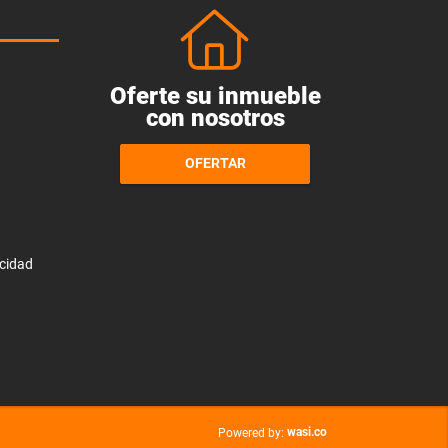
Oferte su inmueble
con nosotros
OFERTAR
acidad
wasi.co
Powered by: