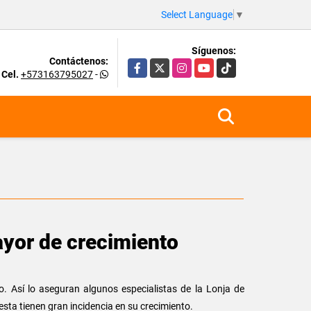
Select Language
▼
Síguenos:
Contáctenos:
Facebook
X
Instagram
YouTube
TikTok
Cel.
+573163795027
-
ayor de crecimiento
. Así lo aseguran algunos especialistas de la Lonja de
esta tienen gran incidencia en su crecimiento.