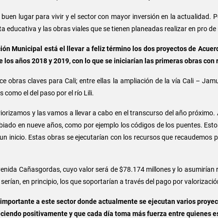
 buen lugar para vivir y el sector con mayor inversión en la actualidad.
ta educativa y las obras viales que se tienen planeadas realizar en pro de 
ón Municipal está el llevar a feliz término los dos proyectos de Acuer
los años 2018 y 2019, con lo que se iniciarían las primeras obras con 
e obras claves para Cali; entre ellas la ampliación de la vía Cali – Ja
como el del paso por el río Lili.
 priorizamos y las vamos a llevar a cabo en el transcurso del año próxim
ado en nueve años, como por ejemplo los códigos de los puentes. Estos 
un inicio. Estas obras se ejecutarían con los recursos que recaudemos p
venida Cañasgordas, cuyo valor será de $78.174 millones y lo asumirían r
serían, en principio, los que soportarían a través del pago por valorización
 importante a este sector donde actualmente se ejecutan varios proyec
eciendo positivamente y que cada día toma más fuerza entre quienes e