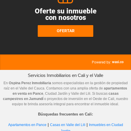
Oferte su inmueble
con nosotros
OFERTAR
wasi.co
Powered by:
Servicios Inmobiliarios en Cali y el Valle
En
Ospina Perez Inmobiliaria
somos especialistas en la gestión de propiedad
raíz en el Valle del Cauca. Contamos con una amplia oferta de
apartamentos
en venta en Pance
, Ciudad Jardín y Valle del Lili. Si buscas
casas
campestres en Jamundí
o proyectos de inversión en el Oeste de Cali, nuestro
equipo te brinda asesoría integral para encontrar el inmueble ideal.
Búsquedas frecuentes en Cali:
|
|
Apartamentos en Pance
Casas en Valle del Lili
Inmuebles en Ciudad
Jardin