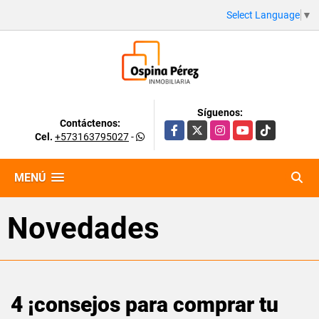
Select Language
▼
Síguenos:
Contáctenos:
Facebook
X
Instagram
YouTube
TikTok
Cel.
+573163795027
-
MENÚ
Novedades
4 ¡consejos para comprar tu