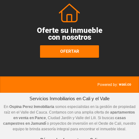
Oferte su inmueble
con nosotros
OFERTAR
wasi.co
Powered by:
Servicios Inmobiliarios en Cali y el Valle
En
Ospina Perez Inmobiliaria
somos especialistas en la gestión de propiedad
raíz en el Valle del Cauca. Contamos con una amplia oferta de
apartamentos
en venta en Pance
, Ciudad Jardín y Valle del Lili. Si buscas
casas
campestres en Jamundí
o proyectos de inversión en el Oeste de Cali, nuestro
equipo te brinda asesoría integral para encontrar el inmueble ideal.