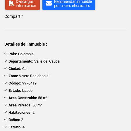
Descargar
Recomendar inmueble
información
por correo electrónico
Compartir
Detalles del inmueble :
País:
Colombia
Departamento:
Valle del Cauca
Ciudad:
Cali
Zona:
Vivero Residencial
Código:
9976419
Estado:
Usado
Área Construida:
58 m²
Área Privada:
53 m²
Habitaciones:
2
Baños:
2
Estrato:
4