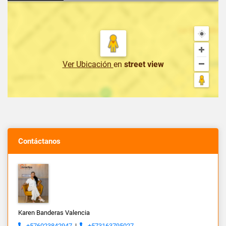
Ver Ubicación
en
street view
Contáctanos
Karen Banderas Valencia
+576023842947
|
+573163795027