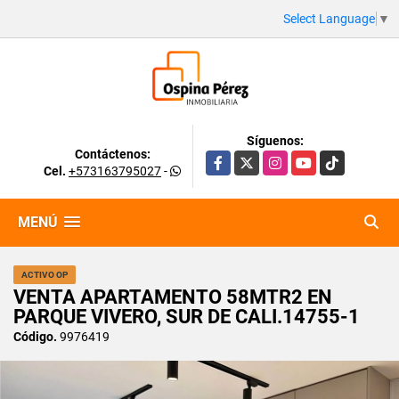
Select Language
▼
Síguenos:
Contáctenos:
Facebook
X
Instagram
YouTube
TikTok
Cel.
+573163795027
-
MENÚ
ACTIVO OP
VENTA APARTAMENTO 58MTR2 EN
PARQUE VIVERO, SUR DE CALI.14755-1
Código.
9976419