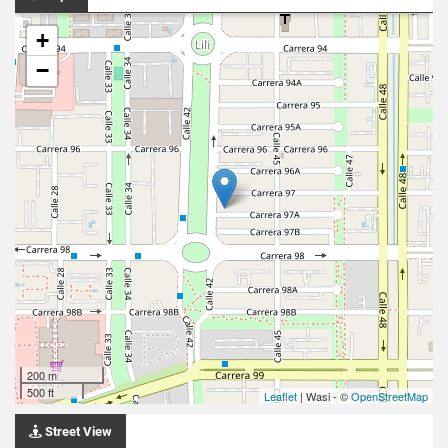
+
−
200 m
500 ft
Leaflet
| Wasi - ©
OpenStreetMap
Street View