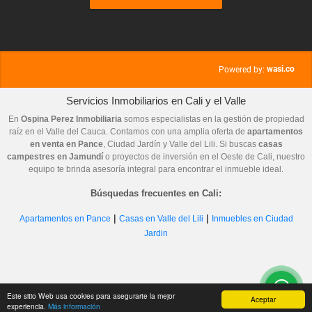
wasi.co
Powered by:
Servicios Inmobiliarios en Cali y el Valle
En
Ospina Perez Inmobiliaria
somos especialistas en la gestión de propiedad
raíz en el Valle del Cauca. Contamos con una amplia oferta de
apartamentos
en venta en Pance
, Ciudad Jardín y Valle del Lili. Si buscas
casas
campestres en Jamundí
o proyectos de inversión en el Oeste de Cali, nuestro
equipo te brinda asesoría integral para encontrar el inmueble ideal.
Búsquedas frecuentes en Cali:
|
|
Apartamentos en Pance
Casas en Valle del Lili
Inmuebles en Ciudad
Jardin
Este sitio Web usa cookies para asegurarte la mejor
Aceptar
experiencia.
Más información