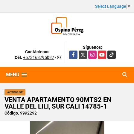
Select Language
▼
Síguenos:
Contáctenos:
Facebook
X
Instagram
YouTube
TikTok
Cel.
+573163795027
-
MENÚ
ACTIVO OP
VENTA APARTAMENTO 90MTS2 EN
VALLE DEL LILI, SUR CALI 14785-1
Código.
9992292