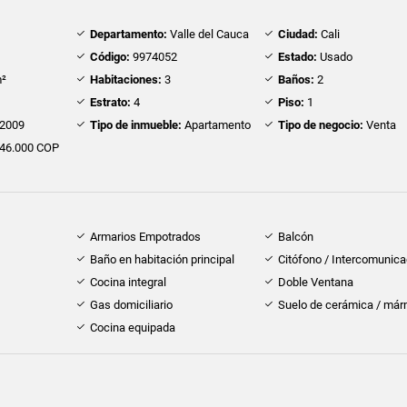
Departamento:
Valle del Cauca
Ciudad:
Cali
Código:
9974052
Estado:
Usado
²
Habitaciones:
3
Baños:
2
Estrato:
4
Piso:
1
2009
Tipo de inmueble:
Apartamento
Tipo de negocio:
Venta
46.000 COP
Armarios Empotrados
Balcón
Baño en habitación principal
Citófono / Intercomunica
Cocina integral
Doble Ventana
Gas domiciliario
Suelo de cerámica / már
Cocina equipada