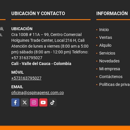
UBICACIÓN Y CONTACTO
INFORMACIÓN
li,
UBICACIÓN
Inicio
s,
Cra 100B # 11A – 99, Centro Comercial
Ventas
Holguines Trade Center, Local 216 H, Cali
Alquilo
Atención de lunes a viernes (8:00 am a 5:00
pm) sábado (8:00 am - 12:00 pm) Teléfono:
Servicios
+57 3163795027
Novedades
Cali - Valle del Cauca - Colombia
Mi empresa
MÓVIL
Contáctenos
+573163795027
Políticas de priv
EMAIL
oficina@ospinaperez.com.co
Facebook
X
Instagram
YouTube
TikTok