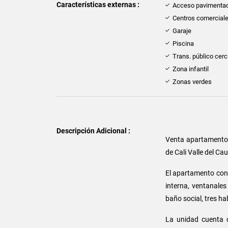
Características externas :
Acceso pavimenta
Centros comercial
Garaje
Piscina
Trans. público cer
Zona infantil
Zonas verdes
Descripción Adicional :
Venta apartamento
de Cali Valle del C
El apartamento cons
interna, ventanales
baño social, tres ha
La unidad cuenta c