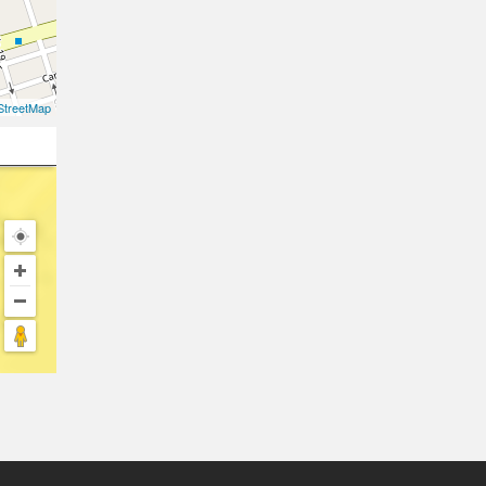
treetMap