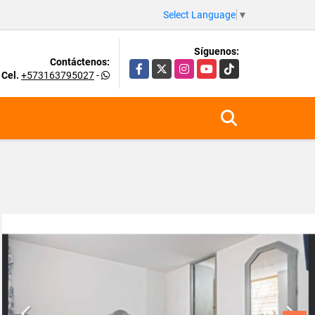
Select Language
▼
Síguenos:
Contáctenos:
Facebook
X
Instagram
YouTube
TikTok
Cel.
+573163795027
-