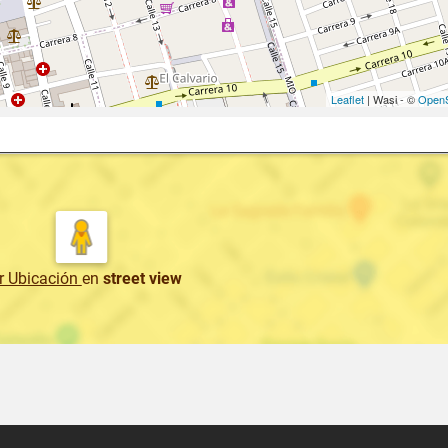
Leaflet
| Wasi - ©
OpenS
r Ubicación
en
street view