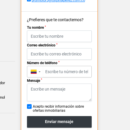
promotor5@ospinaperez.com.co
¿Prefieres que te contactemos?
*
Tu nombre
*
Correo electrónico
*
Número de teléfono
▼
*
Mensaje
dor
mol
Acepto recibir información sobre
ofertas inmobiliarias
Enviar mensaje