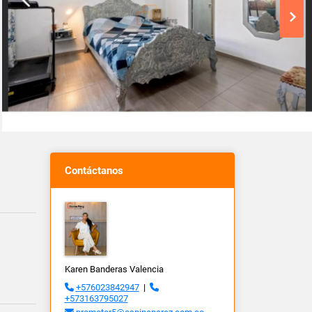
Contáctanos
Karen Banderas Valencia
+576023842947
|
+573163795027