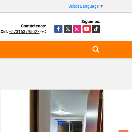
Select Language
▼
Síguenos:
Contáctenos:
Facebook
X
Instagram
YouTube
TikTok
Cel.
+573163795027
-