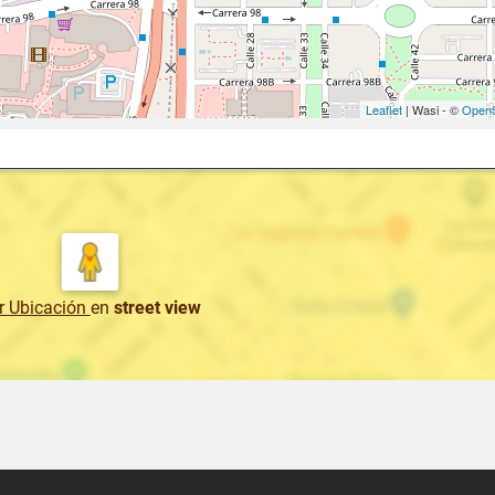
Leaflet
| Wasi - ©
OpenS
r Ubicación
en
street view