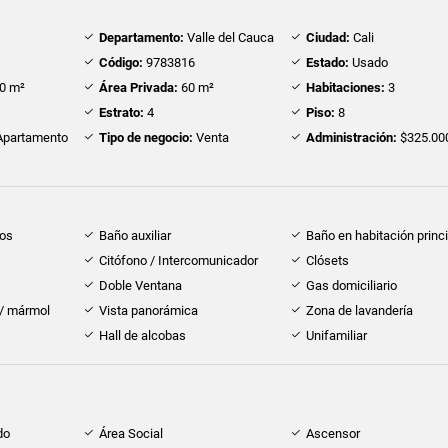
Departamento:
Valle del Cauca
Ciudad:
Cali
Código:
9783816
Estado:
Usado
0 m²
Área Privada:
60 m²
Habitaciones:
3
Estrato:
4
Piso:
8
partamento
Tipo de negocio:
Venta
Administración:
$325.00
dos
Baño auxiliar
Baño en habitación princi
Citófono / Intercomunicador
Clósets
Doble Ventana
Gas domiciliario
 / mármol
Vista panorámica
Zona de lavandería
Hall de alcobas
Unifamiliar
do
Área Social
Ascensor