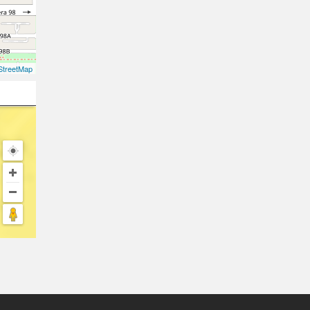
treetMap