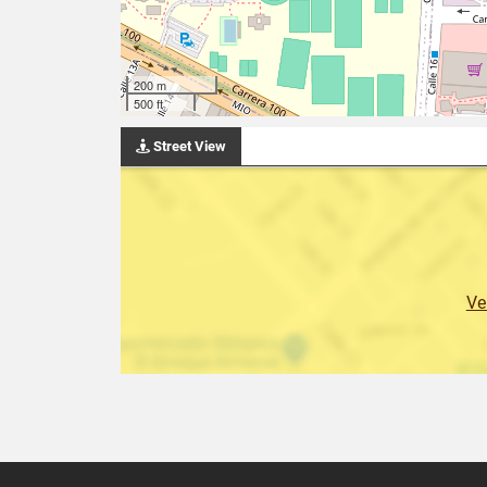
200 m
500 ft
Street View
Ve