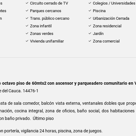
es
Circuito cerrado de TV
Colegios / Universidades
ntes
Parques cercanos
Piscina
ón
Trans. público cercano
Urbanización Cerrada
Zona infantil
Zona residencial
Zonas verdes
Jardín
Vivienda unifamiliar
Zona comercial
o
octavo piso de 60mts2 con ascensor y parqueadero comunitario en V
le del Cauca. 14476-1
sta de sala comedor,
balcón
vista externa, ventanales dobles que prop
nación, cocina integral, zona de oficios, baño social, dos habitacione
 con baño privado. Último piso
 portería, vigilancia 24 horas, piscina, zona de juegos.