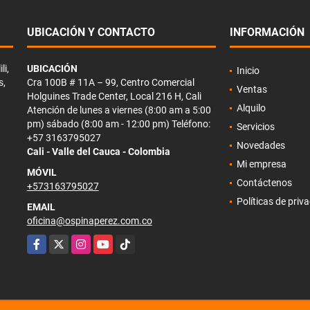
UBICACIÓN Y CONTACTO
INFORMACIÓN
li,
UBICACIÓN
Inicio
s,
Cra 100B # 11A – 99, Centro Comercial
Ventas
Holguines Trade Center, Local 216 H, Cali
Alquilo
Atención de lunes a viernes (8:00 am a 5:00
pm) sábado (8:00 am - 12:00 pm) Teléfono:
Servicios
+57 3163795027
Novedades
Cali - Valle del Cauca - Colombia
Mi empresa
MÓVIL
Contáctenos
+573163795027
Políticas de priv
EMAIL
oficina@ospinaperez.com.co
Facebook
X
Instagram
YouTube
TikTok