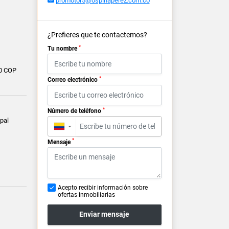
promotor5@ospinaperez.com.co
¿Prefieres que te contactemos?
*
Tu nombre
0 COP
*
Correo electrónico
*
Número de teléfono
pal
▼
*
Mensaje
Acepto recibir información sobre
ofertas inmobiliarias
Enviar mensaje