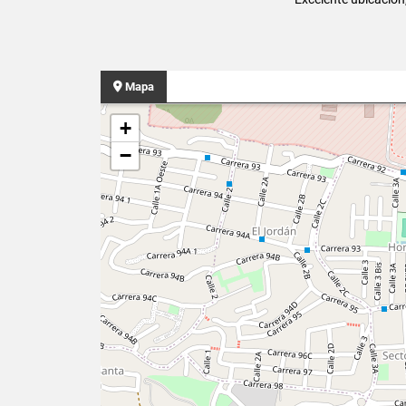
Mapa
+
−