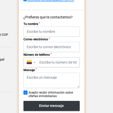
promotor5@ospinaperez.com.co
¿Prefieres que te contactemos?
*
Tu nombre
0 COP
*
Correo electrónico
*
Número de teléfono
pal
▼
*
Mensaje
Acepto recibir información sobre
ofertas inmobiliarias
Enviar mensaje