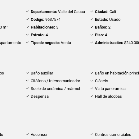
Departamento:
Valle del Cauca
Ciudad:
Cali
Código:
9637574
Estado:
Usado
0 m²
Habitaciones:
3
Baños:
2
Estrato:
4
Piso:
4
partamento
Tipo de negocio:
Venta
Administración:
$240.00
dos
Baño auxiliar
Baño en habitación princi
Citófono / Intercomunicador
Clósets
Suelo de cerámica / mármol
Vista panorámica
Despensa
Hall de alcobas
do
Ascensor
Centros comerciales