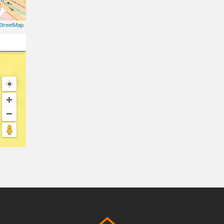
treetMap