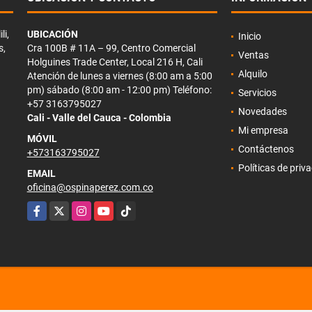
li,
UBICACIÓN
Inicio
s,
Cra 100B # 11A – 99, Centro Comercial
Ventas
Holguines Trade Center, Local 216 H, Cali
Alquilo
Atención de lunes a viernes (8:00 am a 5:00
pm) sábado (8:00 am - 12:00 pm) Teléfono:
Servicios
+57 3163795027
Novedades
Cali - Valle del Cauca - Colombia
Mi empresa
MÓVIL
Contáctenos
+573163795027
Políticas de priv
EMAIL
oficina@ospinaperez.com.co
Facebook
X
Instagram
YouTube
TikTok