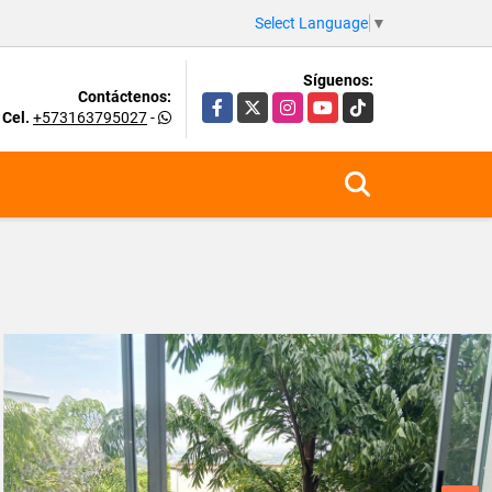
Select Language
▼
Síguenos:
Contáctenos:
Facebook
X
Instagram
YouTube
TikTok
Cel.
+573163795027
-