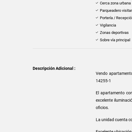
Cerca zona urbana
Parqueadero visita
Portería / Recepci
Vigilancia
Zonas deportivas
Sobre vía principal
Descripción Adicional :
Vendo apartamento 
14255-1
El apartamento con
excelente iluminació
oficios.
La unidad cuenta co
Excelente ubicación,