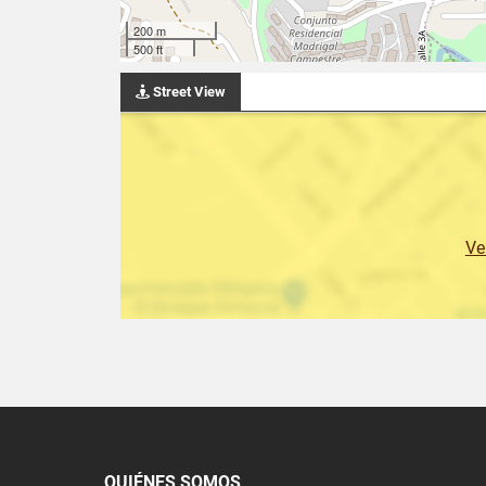
200 m
500 ft
Street View
Ve
QUIÉNES SOMOS