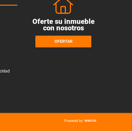
Oferte su inmueble
con nosotros
OFERTAR
acidad
wasi.co
Powered by: