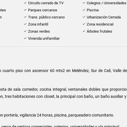
Circuito cerrado de TV
Colegios / Universidades
ntes
Parques cercanos
Piscina
ón
Trans. público cercano
Urbanización Cerrada
Zona infantil
Zona residencial
Zonas verdes
Árboles frutales
Vivienda unifamiliar
cuarto piso con ascensor 60 mts2 en Meléndez, Sur de Cali, Valle de
sta de sala comedor, cocina integral, ventanales dobles que proporci
n, tres habitaciones con closet, la principal con baño, un baño auxiliar 
n portería, vigilancia 24 horas, piscina, parqueadero comunitario.
 cerca de centros comerciales, colegios, universidades y vía principal.