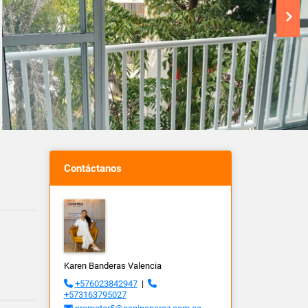
Contáctanos
Karen Banderas Valencia
+576023842947
|
+573163795027