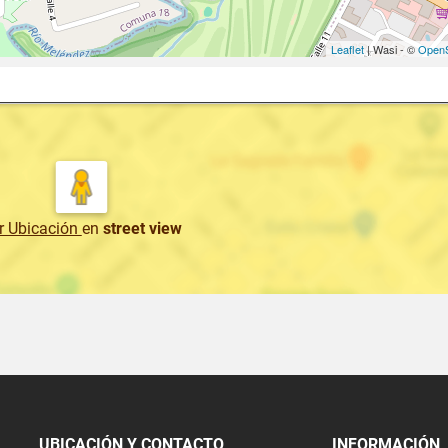
Leaflet
| Wasi - ©
OpenS
r Ubicación
en
street view
UBICACIÓN Y CONTACTO
INFORMACIÓN