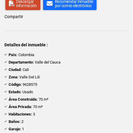
Descargar
Recomendar inmueble
información
por correo electrónico
Compartir
Detalles del inmueble :
País:
Colombia
Departamento:
Valle del Cauca
Ciudad:
Cali
Zona:
Valle Del Lili
Código:
9628575
Estado:
Usado
Área Construida:
70 m²
Área Privada:
70 m²
Habitaciones:
3
Baños:
2
Garaje:
1