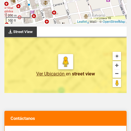
200 m
500 ft
Leaflet
| Wasi - ©
OpenStreetMap
Street View
Ver Ubicación
en
street view
Contáctanos