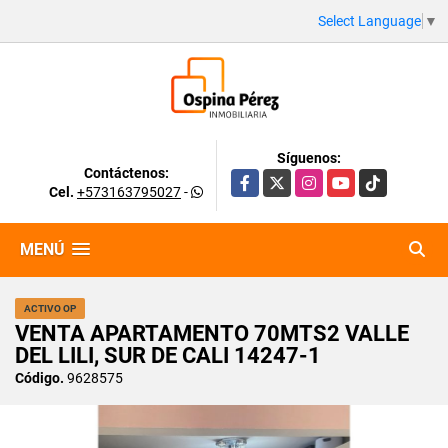
Select Language
▼
Síguenos:
Contáctenos:
Facebook
X
Instagram
YouTube
TikTok
Cel.
+573163795027
-
MENÚ
ACTIVO OP
VENTA APARTAMENTO 70MTS2 VALLE
DEL LILI, SUR DE CALI 14247-1
Código.
9628575