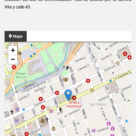
99a y calle 45.
Mapa
+
−