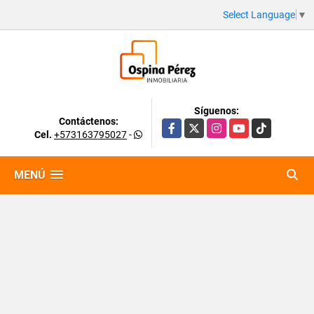
Select Language
▼
Síguenos:
Contáctenos:
Facebook
X
Instagram
YouTube
TikTok
Cel.
+573163795027
-
MENÚ