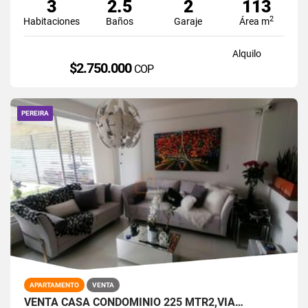
3
2.5
2
113
2
Habitaciones
Baños
Garaje
Área m
Alquilo
$2.750.000
COP
PEREIRA
APARTAMENTO
VENTA
VENTA CASA CONDOMINIO 225 MTR2,VÍA…