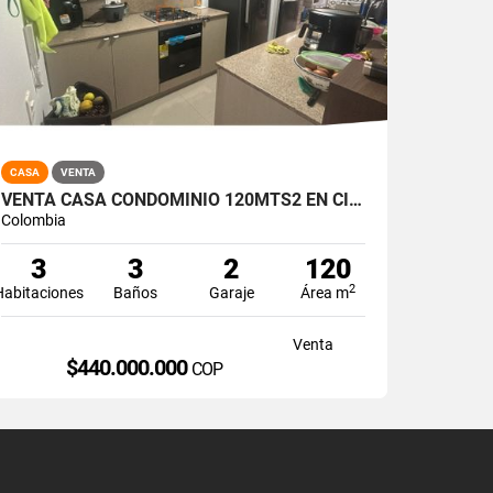
CASA
VENTA
VENTA CASA CONDOMINIO 120MTS2 EN CIUDAD COUNTRY, JAMUNDÍ 14783-1
Colombia
3
3
2
120
2
Habitaciones
Baños
Garaje
Área m
Venta
$440.000.000
COP