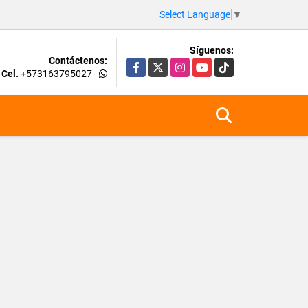
Select Language
▼
Síguenos:
Contáctenos:
Facebook
X
Instagram
YouTube
TikTok
Cel.
+573163795027
-