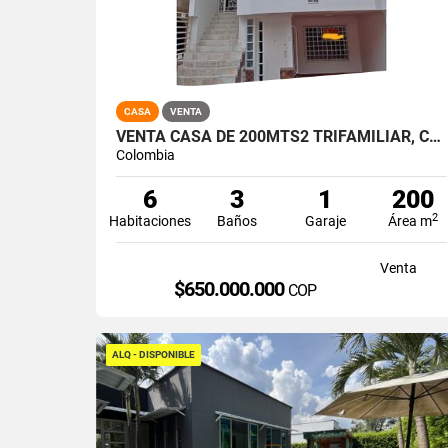
CASA
VENTA
VENTA CASA DE 200MTS2 TRIFAMILIAR, CANEY, SUR DE CALI. 14495-1
Colombia
6
3
1
200
2
Habitaciones
Baños
Garaje
Área m
Venta
$650.000.000
COP
ALQ - DISPONIBLE