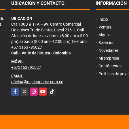
UBICACIÓN Y CONTACTO
INFORMACIÓN
li,
UBICACIÓN
Inicio
s,
Cra 100B # 11A – 99, Centro Comercial
Ventas
Holguines Trade Center, Local 216 H, Cali
Alquilo
Atención de lunes a viernes (8:00 am a 5:00
pm) sábado (8:00 am - 12:00 pm) Teléfono:
Servicios
+57 3163795027
Novedades
Cali - Valle del Cauca - Colombia
Mi empresa
MÓVIL
Contáctenos
+573163795027
Políticas de priv
EMAIL
oficina@ospinaperez.com.co
Facebook
X
Instagram
YouTube
TikTok