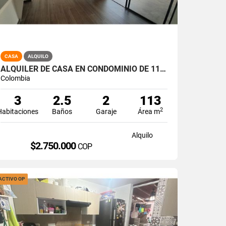
CASA
ALQUILO
ALQUILER DE CASA EN CONDOMINIO DE 113 MT2 PARQUE NATURA, JAMUNDI A-173
Colombia
3
2.5
2
113
2
Habitaciones
Baños
Garaje
Área m
Alquilo
$2.750.000
COP
ACTIVO OP