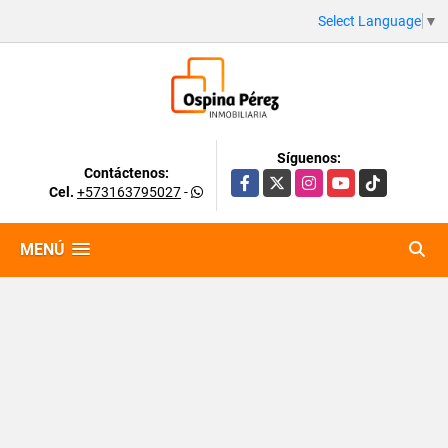
Select Language
▼
Síguenos:
Contáctenos:
Facebook
X
Instagram
YouTube
TikTok
Cel.
+573163795027
-
MENÚ