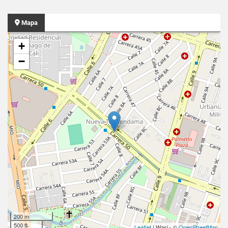
Mapa
+
−
200 m
500 ft
Leaflet
| Wasi - ©
OpenStreetMap