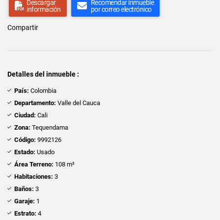
Descargar
Recomendar inmueble
información
por correo electrónico
Compartir
Detalles del inmueble :
País:
Colombia
Departamento:
Valle del Cauca
Ciudad:
Cali
Zona:
Tequendama
Código:
9992126
Estado:
Usado
Área Terreno:
108 m²
Habitaciones:
3
Baños:
3
Garaje:
1
Estrato:
4