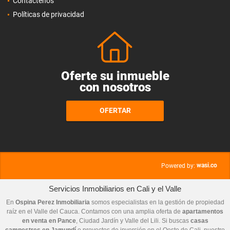
Contáctenos
Políticas de privacidad
Oferte su inmueble
con nosotros
OFERTAR
wasi.co
Powered by:
Servicios Inmobiliarios en Cali y el Valle
En
Ospina Perez Inmobiliaria
somos especialistas en la gestión de propiedad
raíz en el Valle del Cauca. Contamos con una amplia oferta de
apartamentos
en venta en Pance
, Ciudad Jardín y Valle del Lili. Si buscas
casas