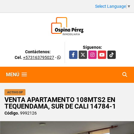
Select Language
▼
Síguenos:
Contáctenos:
Facebook
X
Instagram
YouTube
TikTok
Cel.
+573163795027
-
MENÚ
ACTIVO OP
VENTA APARTAMENTO 108MTS2 EN
TEQUENDAMA, SUR DE CALI 14784-1
Código.
9992126