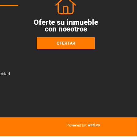
Oferte su inmueble
con nosotros
OFERTAR
acidad
wasi.co
Powered by: