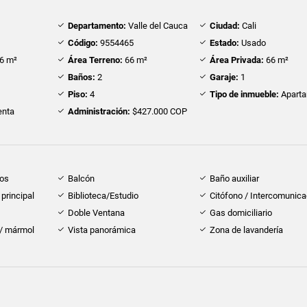
Departamento:
Valle del Cauca
Ciudad:
Cali
Código:
9554465
Estado:
Usado
6 m²
Área Terreno:
66 m²
Área Privada:
66 m²
Baños:
2
Garaje:
1
Piso:
4
Tipo de inmueble:
Apart
nta
Administración:
$427.000 COP
dos
Balcón
Baño auxiliar
principal
Biblioteca/Estudio
Citófono / Intercomunica
Doble Ventana
Gas domiciliario
 / mármol
Vista panorámica
Zona de lavandería