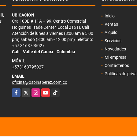
li,
UBICACIÓN
Inicio
s,
Cra 100B # 11A – 99, Centro Comercial
Ventas
Holguines Trade Center, Local 216 H, Cali
Alquilo
Atención de lunes a viernes (8:00 am a 5:00
pm) sábado (8:00 am - 12:00 pm) Teléfono:
Servicios
+57 3163795027
Novedades
Cali - Valle del Cauca - Colombia
Mi empresa
MÓVIL
Contáctenos
+573163795027
Políticas de priv
EMAIL
oficina@ospinaperez.com.co
Facebook
X
Instagram
YouTube
TikTok