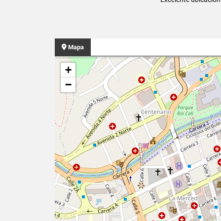
Mapa
+
−