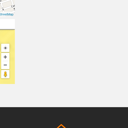
treetMap