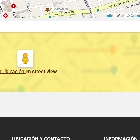
Leaflet
| Wasi - ©
OpenS
r Ubicación
en
street view
UBICACIÓN Y CONTACTO
INFORMACIÓN