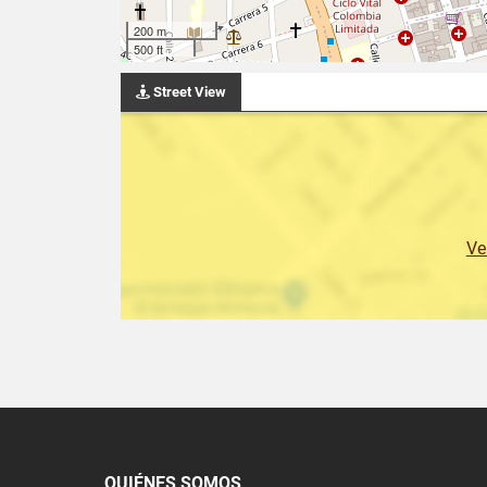
200 m
500 ft
Street View
Ve
QUIÉNES SOMOS