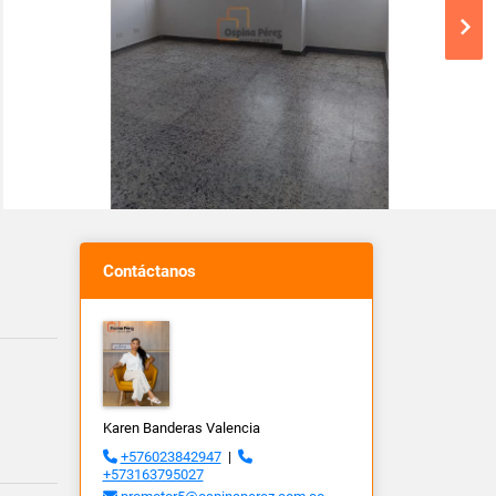
Contáctanos
Karen Banderas Valencia
+576023842947
|
+573163795027