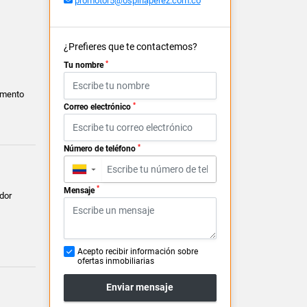
promotor5@ospinaperez.com.co
¿Prefieres que te contactemos?
*
Tu nombre
amento
*
Correo electrónico
*
Número de teléfono
▼
*
Mensaje
dor
Acepto recibir información sobre
ofertas inmobiliarias
Enviar mensaje