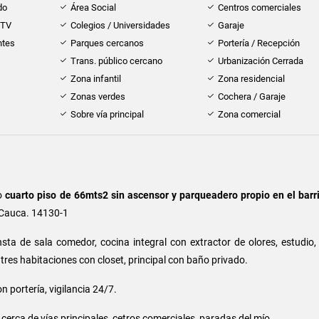
do
Área Social
Centros comerciales
 TV
Colegios / Universidades
Garaje
ntes
Parques cercanos
Portería / Recepción
Trans. público cercano
Urbanización Cerrada
Zona infantil
Zona residencial
Zonas verdes
Cochera / Garaje
Sobre vía principal
Zona comercial
o
cuarto piso de 66mts2 sin ascensor y parqueadero propio en el barr
l Cauca. 14130-1
sta de sala comedor, cocina integral con extractor de olores, estudio,
, tres habitaciones con closet, principal con baño privado.
 portería, vigilancia 24/7.
cerca de vías principales, cetros comerciales, paradas del mío.