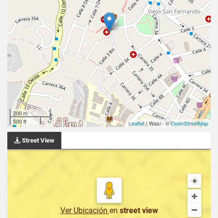
200 m
500 ft
Leaflet
| Wasi - ©
OpenStreetMap
Street View
Ver Ubicación
en
street view