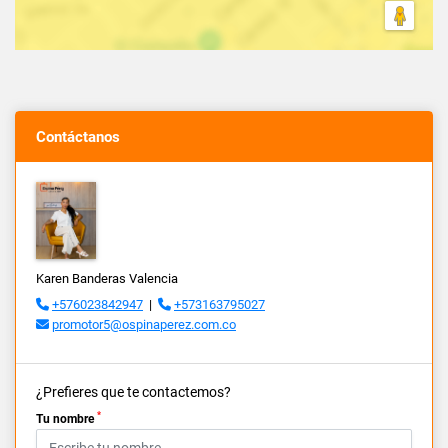
Contáctanos
Karen Banderas Valencia
+576023842947
|
+573163795027
promotor5@ospinaperez.com.co
¿Prefieres que te contactemos?
*
Tu nombre