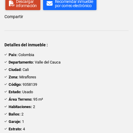
Descargar
Recomendar inmueble
información
por correo electrónico
Compartir
Detalles del inmueble :
País:
Colombia
Departamento:
Valle del Cauca
Ciudad:
Cali
Zona:
Miraflores
Código:
9358139
Estado:
Usado
Área Terreno:
95 m²
Habitaciones:
2
Baños:
2
Garaje:
1
Estrato:
4