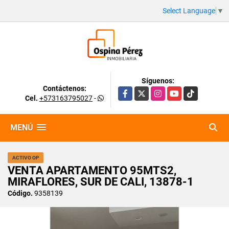
Select Language
▼
Síguenos:
Contáctenos:
Facebook
X
Instagram
YouTube
TikTok
Cel.
+573163795027
-
MENÚ
ACTIVO OP
VENTA APARTAMENTO 95MTS2,
MIRAFLORES, SUR DE CALI, 13878-1
Código.
9358139