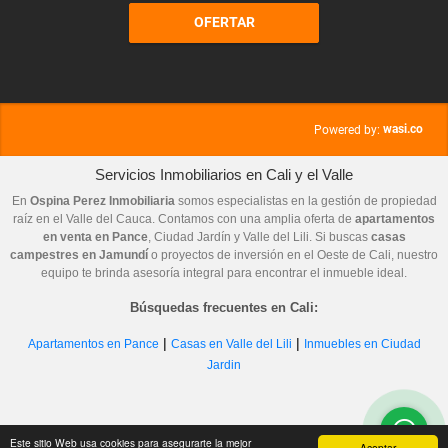
OFERTAR
wasi.co
Powered by:
Servicios Inmobiliarios en Cali y el Valle
En
Ospina Perez Inmobiliaria
somos especialistas en la gestión de propiedad
raíz en el Valle del Cauca. Contamos con una amplia oferta de
apartamentos
en venta en Pance
, Ciudad Jardín y Valle del Lili. Si buscas
casas
campestres en Jamundí
o proyectos de inversión en el Oeste de Cali, nuestro
equipo te brinda asesoría integral para encontrar el inmueble ideal.
Búsquedas frecuentes en Cali:
|
|
Apartamentos en Pance
Casas en Valle del Lili
Inmuebles en Ciudad
Jardin
Este sitio Web usa cookies para asegurarte la mejor
Aceptar