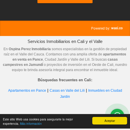
wasi.co
Powered by:
Servicios Inmobiliarios en Cali y el Valle
En
Ospina Perez Inmobiliaria
somos especialistas en la gestión de propiedad
raíz en el Valle del Cauca. Contamos con una amplia oferta de
apartamentos
en venta en Pance
, Ciudad Jardín y Valle del Lili. Si buscas
casas
campestres en Jamundí
o proyectos de inversión en el Oeste de Cali, nuestro
equipo te brinda asesoría integral para encontrar el inmueble ideal.
Búsquedas frecuentes en Cali:
|
|
Apartamentos en Pance
Casas en Valle del Lili
Inmuebles en Ciudad
Jardin
Este sitio Web usa cookies para asegurarte la mejor
Aceptar
experiencia.
Más información