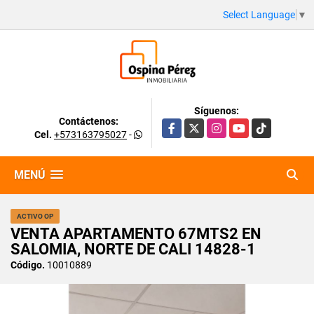
Select Language
▼
Síguenos:
Contáctenos:
Facebook
X
Instagram
YouTube
TikTok
Cel.
+573163795027
-
MENÚ
ACTIVO OP
VENTA APARTAMENTO 67MTS2 EN
SALOMIA, NORTE DE CALI 14828-1
Código.
10010889