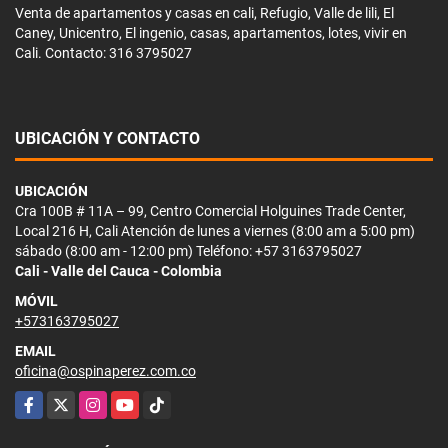
Venta de apartamentos y casas en cali, Refugio, Valle de lili, El
Caney, Unicentro, El ingenio, casas, apartamentos, lotes, vivir en
Cali. Contacto: 316 3795027
UBICACIÓN Y CONTACTO
UBICACIÓN
Cra 100B # 11A – 99, Centro Comercial Holguines Trade Center,
Local 216 H, Cali Atención de lunes a viernes (8:00 am a 5:00 pm)
sábado (8:00 am - 12:00 pm) Teléfono: +57 3163795027
Cali - Valle del Cauca - Colombia
MÓVIL
+573163795027
EMAIL
oficina@ospinaperez.com.co
Facebook
X
Instagram
YouTube
TikTok