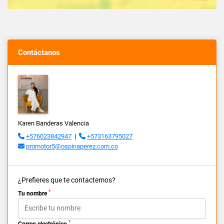
Contáctanos
Karen Banderas Valencia
+576023842947
|
+573163795027
promotor5@ospinaperez.com.co
¿Prefieres que te contactemos?
*
Tu nombre
*
Correo electrónico