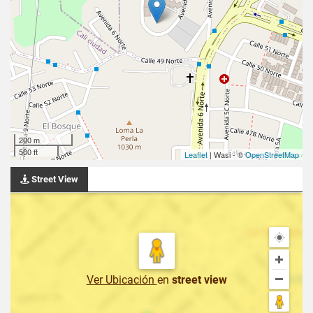
200 m
500 ft
Leaflet
| Wasi - ©
OpenStreetMap
Street View
Ver Ubicación
en
street view