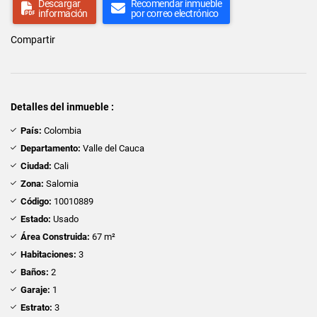
Descargar
Recomendar inmueble
información
por correo electrónico
Compartir
Detalles del inmueble :
País:
Colombia
Departamento:
Valle del Cauca
Ciudad:
Cali
Zona:
Salomia
Código:
10010889
Estado:
Usado
Área Construida:
67 m²
Habitaciones:
3
Baños:
2
Garaje:
1
Estrato:
3