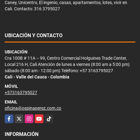
Caney, Unicentro, El ingenio, casas, apartamentos, lotes, vivir en
Cali. Contacto: 316 3795027
UBICACIÓN Y CONTACTO
UBICACIÓN
Cra 100B # 11A – 99, Centro Comercial Holguines Trade Center,
Local 216 H, Cali Atención de lunes a viernes (8:00 am a 5:00 pm)
sábado (8:00 am - 12:00 pm) Teléfono: +57 3163795027
Cali - Valle del Cauca - Colombia
MÓVIL
+573163795027
EMAIL
oficina@ospinaperez.com.co
Facebook
X
Instagram
YouTube
TikTok
INFORMACIÓN