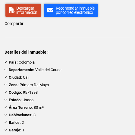
Descargar
Recomendar inmueble
información
por correo electrónico
Compartir
Detalles del inmueble :
País:
Colombia
Departamento:
Valle del Cauca
Ciudad:
Cali
Zona:
Primero De Mayo
Código:
9571898
Estado:
Usado
Área Terreno:
80 m²
Habitaciones:
3
Baños:
2
Garaje:
1