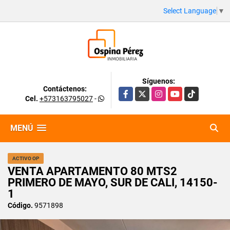
Select Language
▼
Síguenos:
Contáctenos:
Facebook
X
Instagram
YouTube
TikTok
Cel.
+573163795027
-
MENÚ
ACTIVO OP
VENTA APARTAMENTO 80 MTS2
PRIMERO DE MAYO, SUR DE CALI, 14150-
1
Código.
9571898