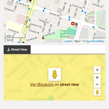
200 m
500 ft
Leaflet
| Wasi - ©
OpenStreetMap
Street View
Ver Ubicación
en
street view