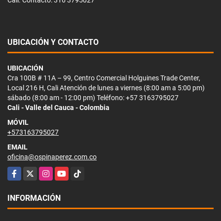
Cali. Contacto: 316 3795027
UBICACIÓN Y CONTACTO
UBICACIÓN
Cra 100B # 11A – 99, Centro Comercial Holguines Trade Center,
Local 216 H, Cali Atención de lunes a viernes (8:00 am a 5:00 pm)
sábado (8:00 am - 12:00 pm) Teléfono: +57 3163795027
Cali - Valle del Cauca - Colombia
MÓVIL
+573163795027
EMAIL
oficina@ospinaperez.com.co
Facebook
X
Instagram
YouTube
TikTok
INFORMACIÓN