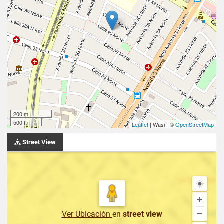
200 m
500 ft
Leaflet
| Wasi - ©
OpenStreetMap
Street View
Ver Ubicación
en
street view