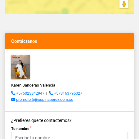
Contáctanos
Karen Banderas Valencia
+576023842947
|
+573163795027
promotor5@ospinaperez.com.co
¿Prefieres que te contactemos?
*
Tu nombre