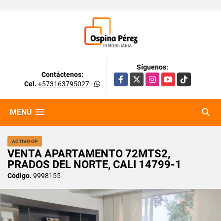
Síguenos:
Contáctenos:
Facebook
X
Instagram
YouTube
TikTok
Cel.
+573163795027
-
MENÚ
ACTIVO OP
VENTA APARTAMENTO 72MTS2,
PRADOS DEL NORTE, CALI 14799-1
Código.
9998155