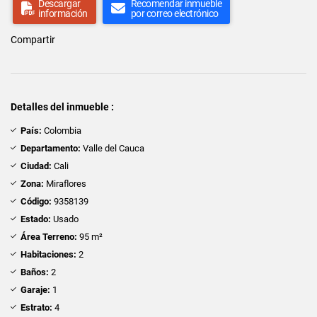
Descargar
Recomendar inmueble
información
por correo electrónico
Compartir
Detalles del inmueble :
País:
Colombia
Departamento:
Valle del Cauca
Ciudad:
Cali
Zona:
Miraflores
Código:
9358139
Estado:
Usado
Área Terreno:
95 m²
Habitaciones:
2
Baños:
2
Garaje:
1
Estrato:
4