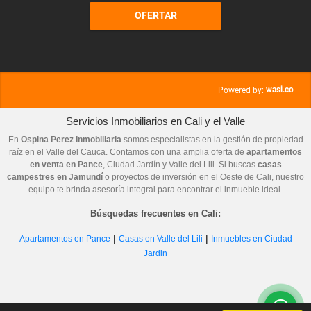
OFERTAR
wasi.co
Powered by:
Servicios Inmobiliarios en Cali y el Valle
En
Ospina Perez Inmobiliaria
somos especialistas en la gestión de propiedad
raíz en el Valle del Cauca. Contamos con una amplia oferta de
apartamentos
en venta en Pance
, Ciudad Jardín y Valle del Lili. Si buscas
casas
campestres en Jamundí
o proyectos de inversión en el Oeste de Cali, nuestro
equipo te brinda asesoría integral para encontrar el inmueble ideal.
Búsquedas frecuentes en Cali:
|
|
Apartamentos en Pance
Casas en Valle del Lili
Inmuebles en Ciudad
Jardin