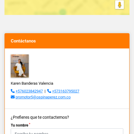
Contáctanos
Karen Banderas Valencia
+576023842947
|
+573163795027
promotor5@ospinaperez.com.co
¿Prefieres que te contactemos?
*
Tu nombre