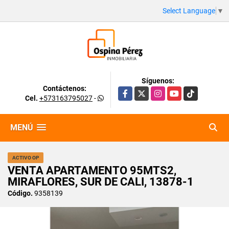
Select Language
▼
Síguenos:
Contáctenos:
Facebook
X
Instagram
YouTube
TikTok
Cel.
+573163795027
-
MENÚ
ACTIVO OP
VENTA APARTAMENTO 95MTS2,
MIRAFLORES, SUR DE CALI, 13878-1
Código.
9358139