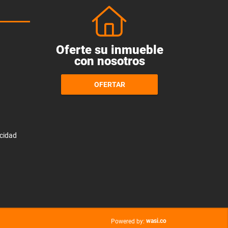
Oferte su inmueble
con nosotros
OFERTAR
acidad
wasi.co
Powered by: