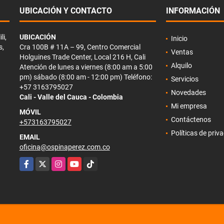
UBICACIÓN Y CONTACTO
INFORMACIÓN
li,
UBICACIÓN
Inicio
s,
Cra 100B # 11A – 99, Centro Comercial
Ventas
Holguines Trade Center, Local 216 H, Cali
Alquilo
Atención de lunes a viernes (8:00 am a 5:00
pm) sábado (8:00 am - 12:00 pm) Teléfono:
Servicios
+57 3163795027
Novedades
Cali - Valle del Cauca - Colombia
Mi empresa
MÓVIL
Contáctenos
+573163795027
Políticas de priv
EMAIL
oficina@ospinaperez.com.co
Facebook
X
Instagram
YouTube
TikTok