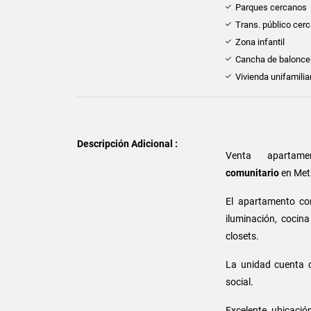
Parques cercanos
Trans. público cer
Zona infantil
Cancha de balonce
Vivienda unifamilia
Descripción Adicional :
Venta apartame
comunitario
en
Metr
El apartamento co
iluminación, cocin
closets.
La unidad cuenta co
social.
Excelente ubicació