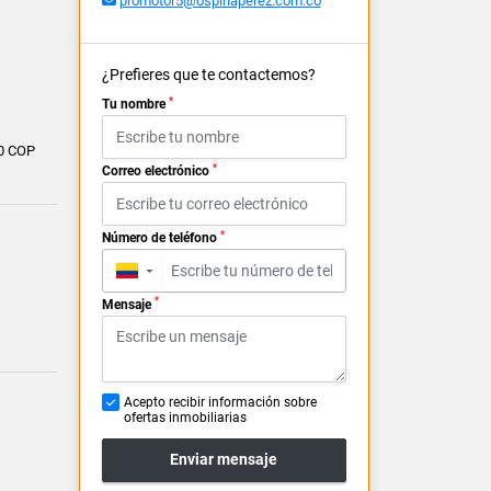
promotor5@ospinaperez.com.co
¿Prefieres que te contactemos?
*
Tu nombre
0 COP
*
Correo electrónico
*
Número de teléfono
▼
*
Mensaje
Acepto recibir información sobre
ofertas inmobiliarias
Enviar mensaje