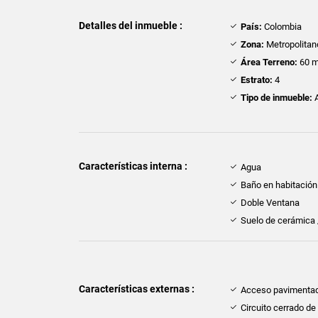
Detalles del inmueble :
País:
Colombia
Zona:
Metropolitan
Área Terreno:
60 m
Estrato:
4
Tipo de inmueble:
A
Características interna :
Agua
Baño en habitación 
Doble Ventana
Suelo de cerámica
Características externas :
Acceso pavimenta
Circuito cerrado de