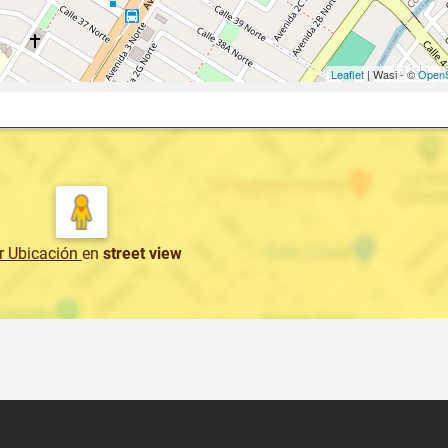
Leaflet
| Wasi - ©
OpenS
r Ubicación
en
street view