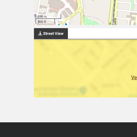
200 m
500 ft
Street View
Ve