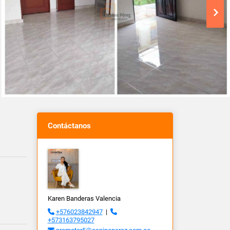
Contáctanos
Karen Banderas Valencia
+576023842947
|
+573163795027