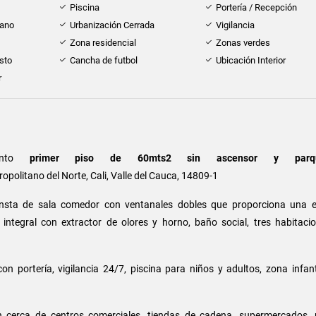
Piscina
Portería / Recepción
cano
Urbanización Cerrada
Vigilancia
Zona residencial
Zonas verdes
sto
Cancha de futbol
Ubicación Interior
r
nto
primer piso de 60mts2 sin ascensor y parqu
opolitano del Norte, Cali, Valle del Cauca, 14809-1
nsta de sala comedor con ventanales dobles que proporciona una e
a integral con extractor de olores y horno, baño social, tres habitaci
n portería, vigilancia 24/7, piscina para niños y adultos, zona infant
n cerca de centros comerciales, tiendas de cadena, supermercados, 