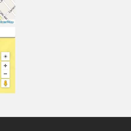
treetMap