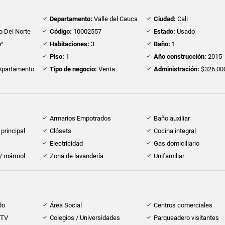
Departamento:
Valle del Cauca
Ciudad:
Cali
o Del Norte
Código:
10002557
Estado:
Usado
²
Habitaciones:
3
Baño:
1
Piso:
1
Año construcción:
2015
partamento
Tipo de negocio:
Venta
Administración:
$326.00
Armarios Empotrados
Baño auxiliar
principal
Clósets
Cocina integral
Electricidad
Gas domiciliario
 / mármol
Zona de lavandería
Unifamiliar
do
Área Social
Centros comerciales
 TV
Colegios / Universidades
Parqueadero visitantes