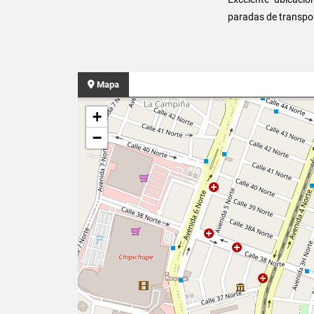
paradas de transpor
Mapa
+
−