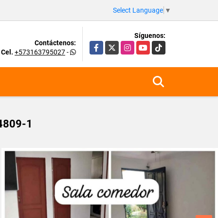
Select Language
▼
Síguenos:
Contáctenos:
Facebook
X
Instagram
YouTube
TikTok
Cel.
+573163795027
-
4809-1