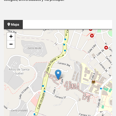
Mapa
+
−