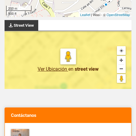
200 m
500 ft
Leaflet
| Wasi - ©
OpenStreetMap
Street View
Ver Ubicación
en
street view
Contáctanos