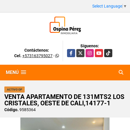
Select Language
▼
Síguenos:
Contáctenos:
Facebook
X
Instagram
YouTube
TikTok
Cel.
+573163795027
-
MENÚ
ACTIVO OP
VENTA APARTAMENTO DE 131MTS2 LOS
CRISTALES, OESTE DE CALI,14177-1
Código.
9585364