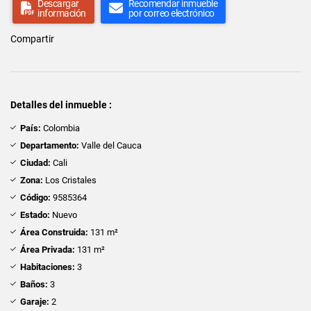
Descargar
Recomendar inmueble
información
por correo electrónico
Compartir
Detalles del inmueble :
País:
Colombia
Departamento:
Valle del Cauca
Ciudad:
Cali
Zona:
Los Cristales
Código:
9585364
Estado:
Nuevo
Área Construida:
131 m²
Área Privada:
131 m²
Habitaciones:
3
Baños:
3
Garaje:
2