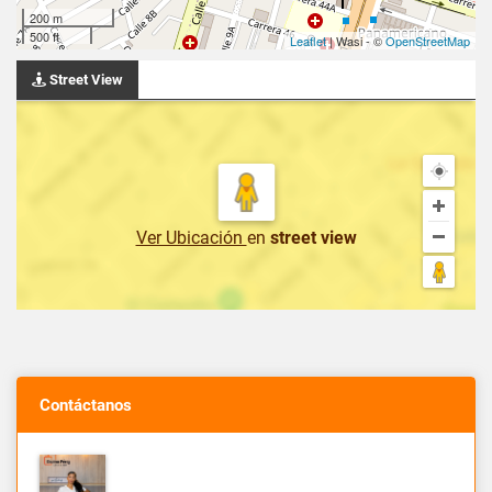
200 m
500 ft
Leaflet
| Wasi - ©
OpenStreetMap
Street View
Ver Ubicación
en
street view
Contáctanos