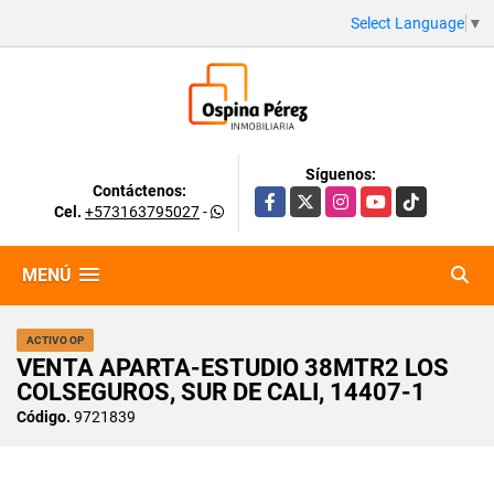
Select Language
▼
Síguenos:
Contáctenos:
Facebook
X
Instagram
YouTube
TikTok
Cel.
+573163795027
-
MENÚ
ACTIVO OP
VENTA APARTA-ESTUDIO 38MTR2 LOS
COLSEGUROS, SUR DE CALI, 14407-1
Código.
9721839