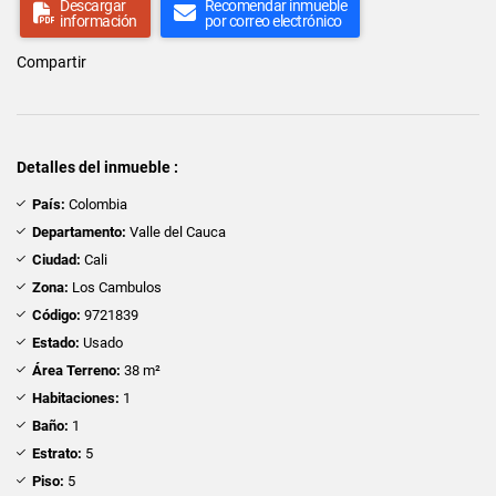
Descargar
Recomendar inmueble
información
por correo electrónico
Compartir
Detalles del inmueble :
País:
Colombia
Departamento:
Valle del Cauca
Ciudad:
Cali
Zona:
Los Cambulos
Código:
9721839
Estado:
Usado
Área Terreno:
38 m²
Habitaciones:
1
Baño:
1
Estrato:
5
Piso:
5