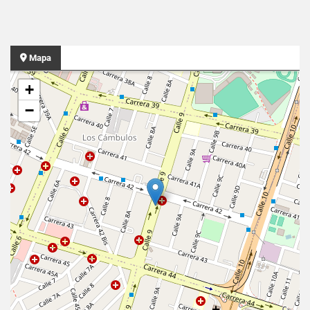
Mapa
+
−