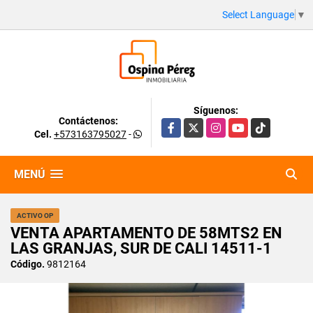
Select Language
▼
Síguenos:
Contáctenos:
Facebook
X
Instagram
YouTube
TikTok
Cel.
+573163795027
-
MENÚ
ACTIVO OP
VENTA APARTAMENTO DE 58MTS2 EN
LAS GRANJAS, SUR DE CALI 14511-1
Código.
9812164