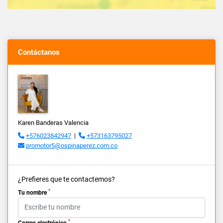
Contáctanos
Karen Banderas Valencia
+576023842947
|
+573163795027
promotor5@ospinaperez.com.co
¿Prefieres que te contactemos?
*
Tu nombre
*
Correo electrónico