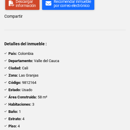
Descargar
Recomendar inmueble
información
por correo electrónico
Compartir
Detalles del inmueble :
País:
Colombia
Departamento:
Valle del Cauca
Ciudad:
Cali
Zona:
Las Granjas
Código:
9812164
Estado:
Usado
Área Construida:
58 m²
Habitaciones:
3
Baño:
1
Estrato:
4
Piso:
4