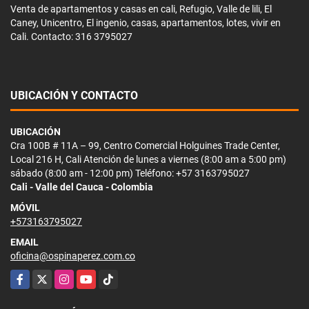
Venta de apartamentos y casas en cali, Refugio, Valle de lili, El
Caney, Unicentro, El ingenio, casas, apartamentos, lotes, vivir en
Cali. Contacto: 316 3795027
UBICACIÓN Y CONTACTO
UBICACIÓN
Cra 100B # 11A – 99, Centro Comercial Holguines Trade Center,
Local 216 H, Cali Atención de lunes a viernes (8:00 am a 5:00 pm)
sábado (8:00 am - 12:00 pm) Teléfono: +57 3163795027
Cali - Valle del Cauca - Colombia
MÓVIL
+573163795027
EMAIL
oficina@ospinaperez.com.co
Facebook
X
Instagram
YouTube
TikTok