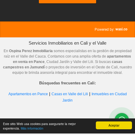
wasi.co
Powered by:
Servicios Inmobiliarios en Cali y el Valle
En
Ospina Perez Inmobiliaria
somos especialistas en la gestión de propiedad
raíz en el Valle del Cauca. Contamos con una amplia oferta de
apartamentos
en venta en Pance
, Ciudad Jardín y Valle del Lili. Si buscas
casas
campestres en Jamundí
o proyectos de inversión en el Oeste de Cali, nuestro
equipo te brinda asesoría integral para encontrar el inmueble ideal.
Búsquedas frecuentes en Cali:
|
|
Apartamentos en Pance
Casas en Valle del Lili
Inmuebles en Ciudad
Jardin
Este sitio Web usa cookies para asegurarte la mejor
Aceptar
experiencia.
Más información