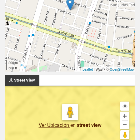
200 m
500 ft
Leaflet
| Wasi - ©
OpenStreetMap
Street View
Ver Ubicación
en
street view