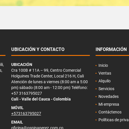
UBICACIÓN Y CONTACTO
INFORMACIÓN
li,
UBICACIÓN
Inicio
s,
Cra 100B # 11A – 99, Centro Comercial
Ventas
Holguines Trade Center, Local 216 H, Cali
Alquilo
Atención de lunes a viernes (8:00 am a 5:00
pm) sábado (8:00 am - 12:00 pm) Teléfono:
Servicios
+57 3163795027
Novedades
Cali - Valle del Cauca - Colombia
Mi empresa
MÓVIL
Contáctenos
+573163795027
Políticas de priv
EMAIL
oficina@ospinaperez.com.co