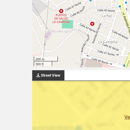
200 m
500 ft
Street View
Ve