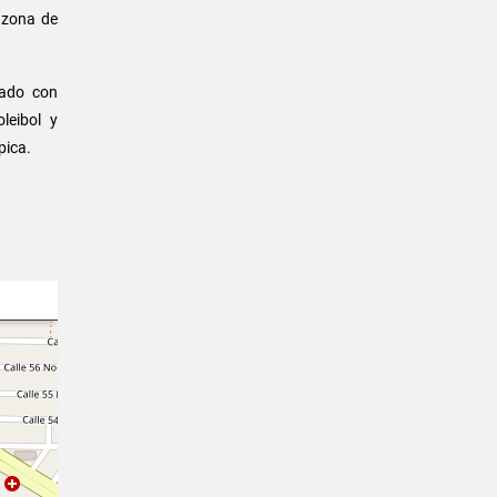
, zona de
pado con
leibol y
pica.