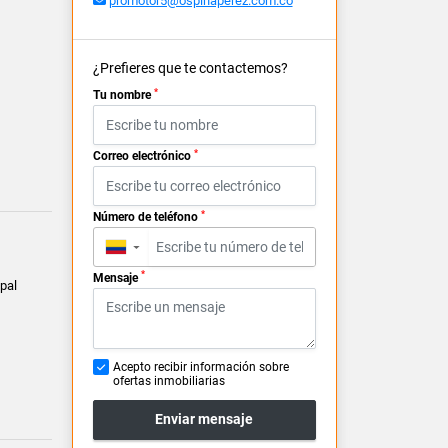
promotor5@ospinaperez.com.co
¿Prefieres que te contactemos?
*
Tu nombre
*
Correo electrónico
*
Número de teléfono
▼
*
Mensaje
pal
Acepto recibir información sobre
ofertas inmobiliarias
Enviar mensaje