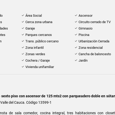
do
Área Social
Ascensor
es
Cerca zona urbana
Circuito cerrado de TV
idades
Garaje
Gimnasio
ntes
Parques cercanos
Piscina
ón
Trans. público cercano
Urbanización Cerrada
Zona infantil
Zona residencial
Zonas verdes
Cancha de baloncesto
Cochera / Garaje
Jardín
Vivienda unifamiliar
 sexto
piso con ascensor de 125 mts2 con parqueadero doble en sótan
, Valle del Cauca. Código 13599-1
sta de sala comedor, cocina integral, tres habitaciones con closet