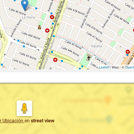
Leaflet
| Wasi - ©
OpenS
r Ubicación
en
street view