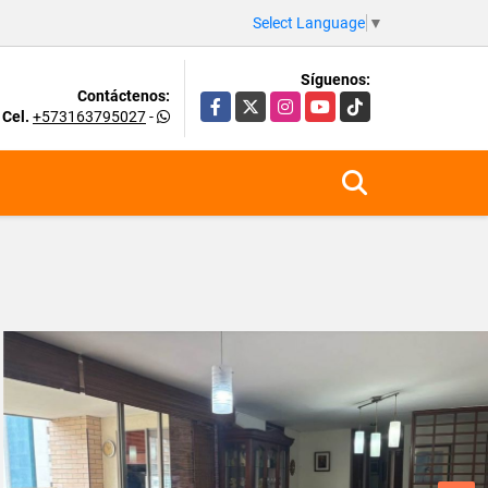
Select Language
▼
Síguenos:
Contáctenos:
Facebook
X
Instagram
YouTube
TikTok
Cel.
+573163795027
-