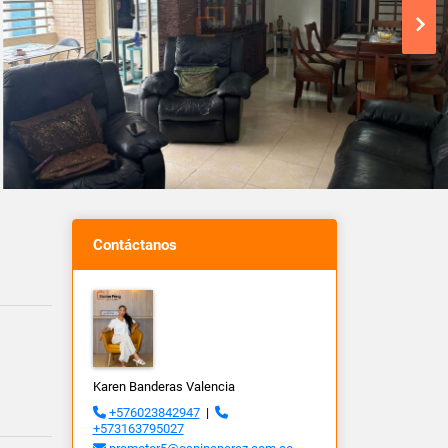
Contáctanos
Karen Banderas Valencia
+576023842947
|
+573163795027