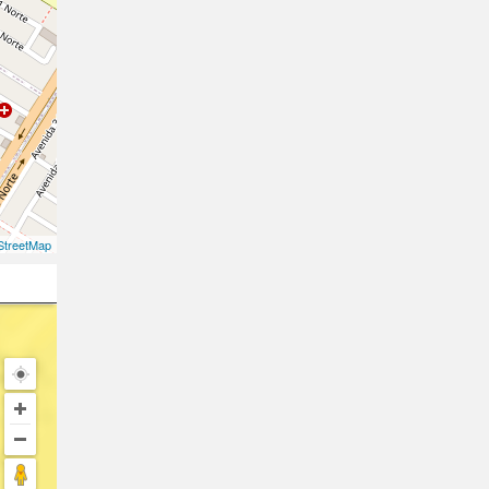
treetMap