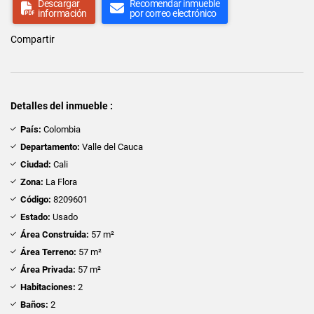
Descargar
Recomendar inmueble
información
por correo electrónico
Compartir
Detalles del inmueble :
País:
Colombia
Departamento:
Valle del Cauca
Ciudad:
Cali
Zona:
La Flora
Código:
8209601
Estado:
Usado
Área Construida:
57 m²
Área Terreno:
57 m²
Área Privada:
57 m²
Habitaciones:
2
Baños:
2