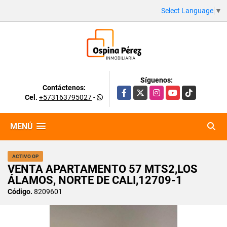
Select Language
▼
Síguenos:
Contáctenos:
Facebook
X
Instagram
YouTube
TikTok
Cel.
+573163795027
-
MENÚ
ACTIVO OP
VENTA APARTAMENTO 57 MTS2,LOS
ÁLAMOS, NORTE DE CALI,12709-1
Código.
8209601