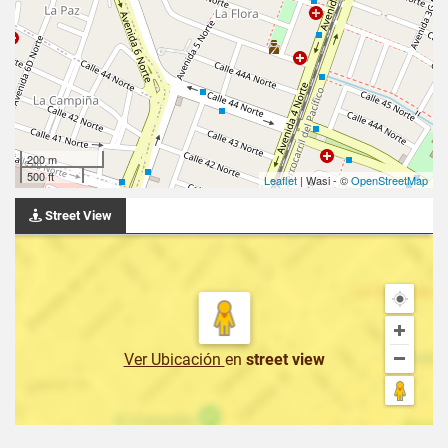
200 m
500 ft
Leaflet
| Wasi - ©
OpenStreetMap
Street View
Ver Ubicación
en
street view