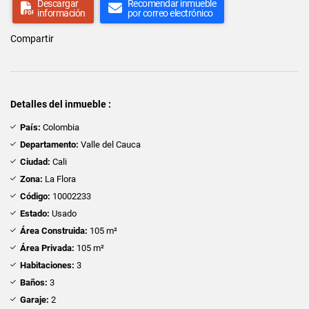
Descargar
Recomendar inmueble
información
por correo electrónico
Compartir
Detalles del inmueble :
País:
Colombia
Departamento:
Valle del Cauca
Ciudad:
Cali
Zona:
La Flora
Código:
10002233
Estado:
Usado
Área Construida:
105 m²
Área Privada:
105 m²
Habitaciones:
3
Baños:
3
Garaje:
2