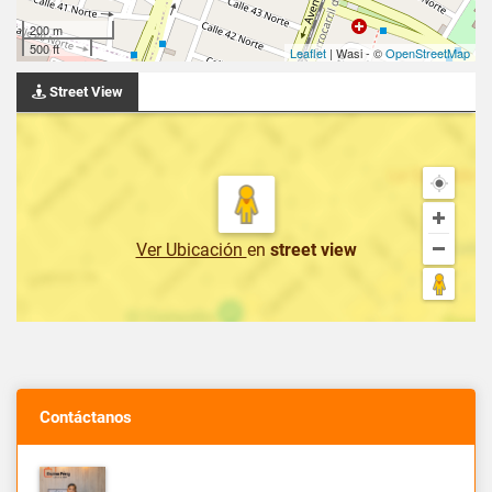
200 m
500 ft
Leaflet
| Wasi - ©
OpenStreetMap
Street View
Ver Ubicación
en
street view
Contáctanos