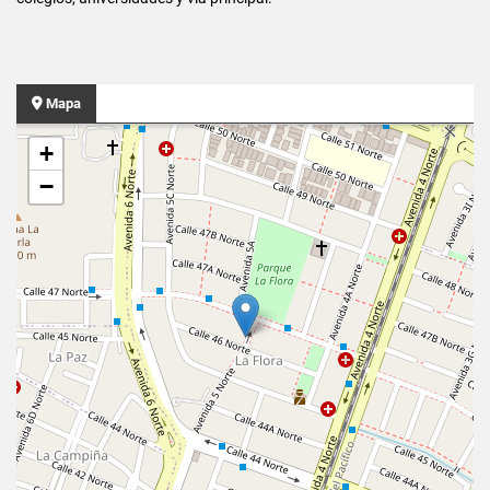
Mapa
+
−