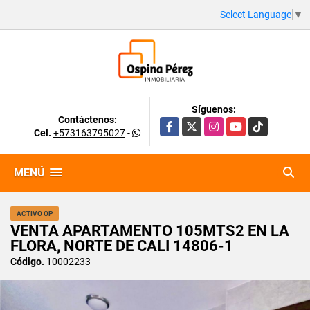
Select Language
▼
Síguenos:
Contáctenos:
Facebook
X
Instagram
YouTube
TikTok
Cel.
+573163795027
-
MENÚ
ACTIVO OP
VENTA APARTAMENTO 105MTS2 EN LA
FLORA, NORTE DE CALI 14806-1
Código.
10002233