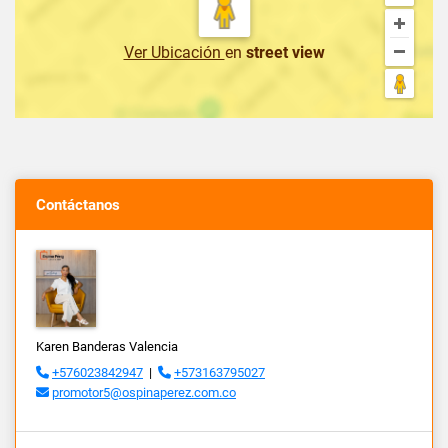
Ver Ubicación
en
street view
Contáctanos
Karen Banderas Valencia
+576023842947
|
+573163795027
promotor5@ospinaperez.com.co