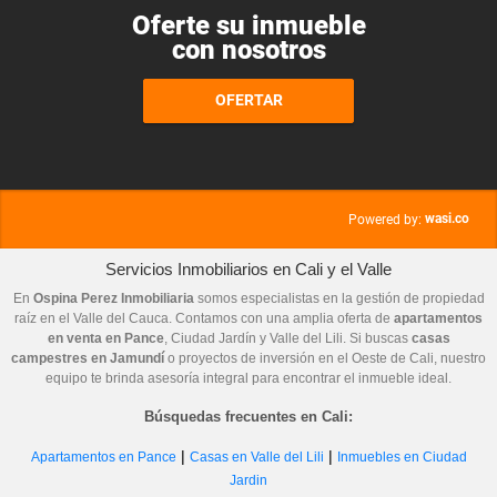
Oferte su inmueble
con nosotros
OFERTAR
wasi.co
Powered by:
Servicios Inmobiliarios en Cali y el Valle
En
Ospina Perez Inmobiliaria
somos especialistas en la gestión de propiedad
raíz en el Valle del Cauca. Contamos con una amplia oferta de
apartamentos
en venta en Pance
, Ciudad Jardín y Valle del Lili. Si buscas
casas
campestres en Jamundí
o proyectos de inversión en el Oeste de Cali, nuestro
equipo te brinda asesoría integral para encontrar el inmueble ideal.
Búsquedas frecuentes en Cali:
|
|
Apartamentos en Pance
Casas en Valle del Lili
Inmuebles en Ciudad
Jardin