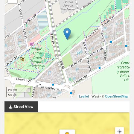
200 m
500 ft
Leaflet
| Wasi - ©
OpenStreetMap
Street View