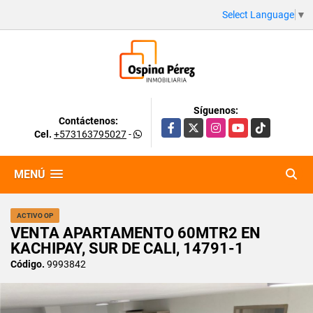
Select Language
▼
Síguenos:
Contáctenos:
Facebook
X
Instagram
YouTube
TikTok
Cel.
+573163795027
-
MENÚ
ACTIVO OP
VENTA APARTAMENTO 60MTR2 EN
KACHIPAY, SUR DE CALI, 14791-1
Código.
9993842