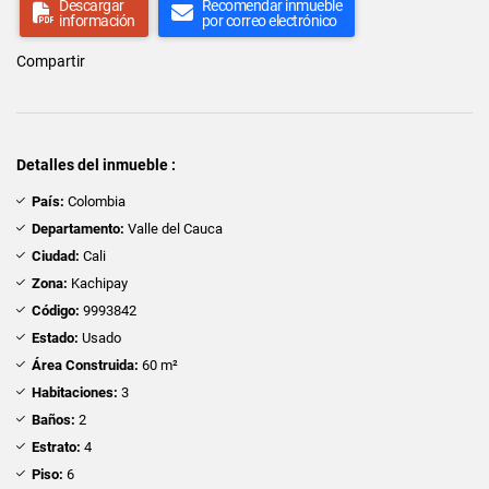
Descargar
Recomendar inmueble
información
por correo electrónico
Compartir
Detalles del inmueble :
País:
Colombia
Departamento:
Valle del Cauca
Ciudad:
Cali
Zona:
Kachipay
Código:
9993842
Estado:
Usado
Área Construida:
60 m²
Habitaciones:
3
Baños:
2
Estrato:
4
Piso:
6