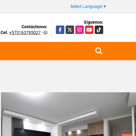
Select Language
▼
Síguenos:
Contáctenos:
Facebook
X
Instagram
YouTube
TikTok
Cel.
+573163795027
-