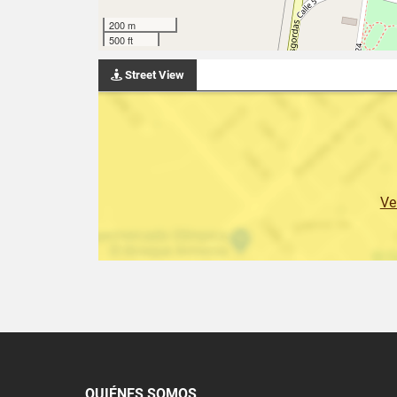
200 m
500 ft
Street View
Ve
QUIÉNES SOMOS