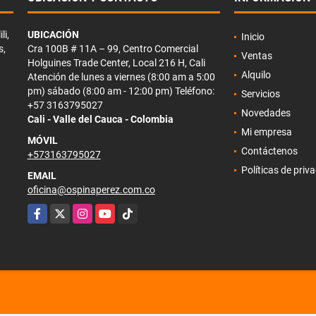
li,
UBICACIÓN
Inicio
s,
Cra 100B # 11A – 99, Centro Comercial
Ventas
Holguines Trade Center, Local 216 H, Cali
Alquilo
Atención de lunes a viernes (8:00 am a 5:00
pm) sábado (8:00 am - 12:00 pm) Teléfono:
Servicios
+57 3163795027
Novedades
Cali - Valle del Cauca - Colombia
Mi empresa
MÓVIL
Contáctenos
+573163795027
Políticas de priv
EMAIL
oficina@ospinaperez.com.co
Facebook
X
Instagram
YouTube
TikTok