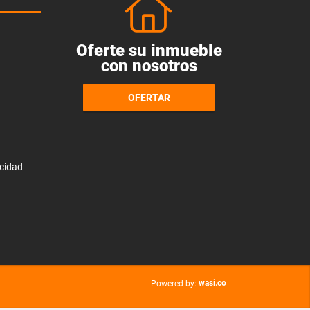
Oferte su inmueble
con nosotros
OFERTAR
acidad
wasi.co
Powered by: