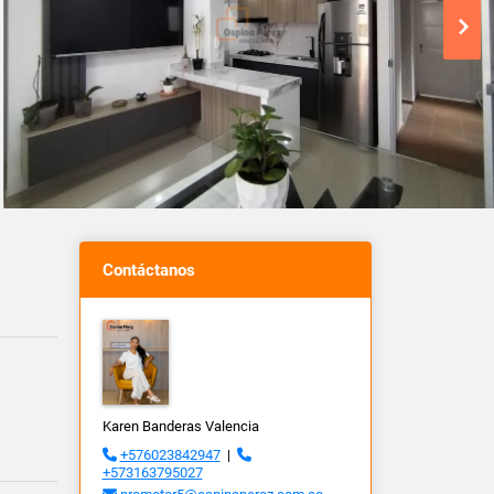
Contáctanos
Karen Banderas Valencia
+576023842947
|
+573163795027