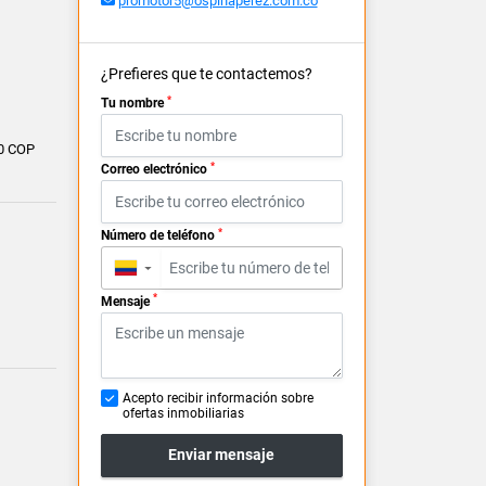
promotor5@ospinaperez.com.co
¿Prefieres que te contactemos?
*
Tu nombre
0 COP
*
Correo electrónico
*
Número de teléfono
▼
*
Mensaje
Acepto recibir información sobre
ofertas inmobiliarias
Enviar mensaje