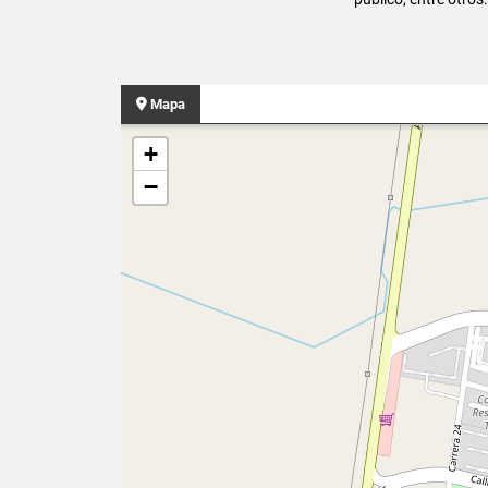
Mapa
+
−