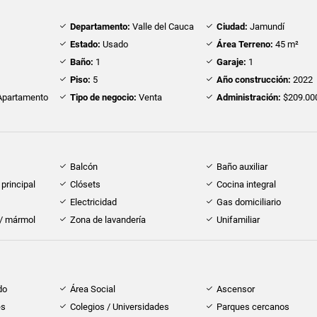
Departamento:
Valle del Cauca
Ciudad:
Jamundí
Estado:
Usado
Área Terreno:
45 m²
Baño:
1
Garaje:
1
Piso:
5
Año construcción:
2022
partamento
Tipo de negocio:
Venta
Administración:
$209.00
Balcón
Baño auxiliar
principal
Clósets
Cocina integral
Electricidad
Gas domiciliario
 / mármol
Zona de lavandería
Unifamiliar
do
Área Social
Ascensor
es
Colegios / Universidades
Parques cercanos