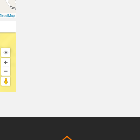
treetMap