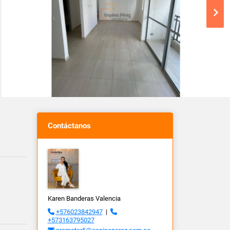
Contáctanos
Karen Banderas Valencia
+576023842947
|
+573163795027