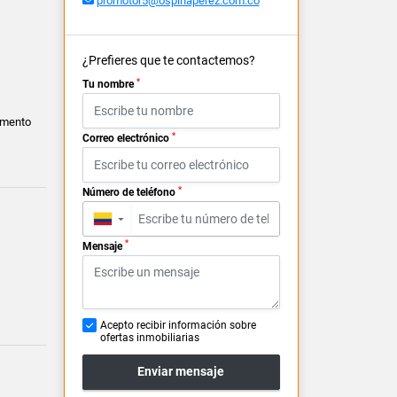
promotor5@ospinaperez.com.co
¿Prefieres que te contactemos?
*
Tu nombre
amento
*
Correo electrónico
*
Número de teléfono
▼
*
Mensaje
Acepto recibir información sobre
ofertas inmobiliarias
Enviar mensaje