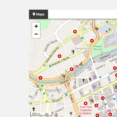
Mapa
+
−
200 m