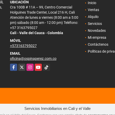
li,
UBICACIÓN
Inicio
s,
Cra 100B # 11A – 99, Centro Comercial
Ventas
Holguines Trade Center, Local 216 H, Cali
Alquilo
Atención de lunes a viernes (8:00 am a 5:00
pm) sábado (8:00 am - 12:00 pm) Teléfono:
Servicios
+57 3163795027
Novedades
Cali - Valle del Cauca - Colombia
Mi empresa
MÓVIL
Contáctenos
+573163795027
Políticas de priv
EMAIL
oficina@ospinaperez.com.co
Facebook
X
Instagram
YouTube
TikTok
Servicios Inmobiliarios en Cali y el Valle