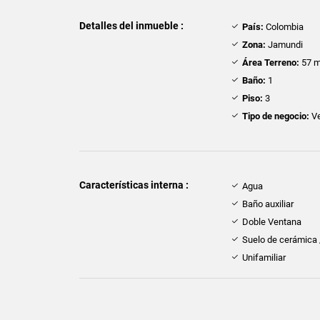
Detalles del inmueble :
País:
Colombia
Zona:
Jamundi
Área Terreno:
57 m
Baño:
1
Piso:
3
Tipo de negocio:
Ve
Características interna :
Agua
Baño auxiliar
Doble Ventana
Suelo de cerámica
Unifamiliar