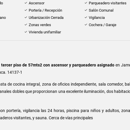
do
Ascensor
Parqueadero visitantes
Portería / Recepción
Salón Comunal
cano
Urbanización Cerrada
Vigilancia
Zonas verdes
Cochera / Garaje
Vivienda unifamiliar
o
tercer piso de 57mts2 con ascensor y parqueadero asignado
en Jamu
auca. 14137-1
ta de cocina integral, zona de oficios independiente, sala comedor, b
tanales dobles que proporcionan una excelente iluminación, dos habitac
n portería, vigilancia las 24 horas, piscina para niños y adultos, zona 
aderos visitantes, y sauna. Cerca de vías principales