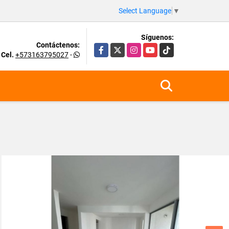
Select Language
▼
Síguenos:
Contáctenos:
Facebook
X
Instagram
YouTube
TikTok
Cel.
+573163795027
-