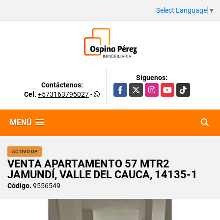
Select Language
▼
Síguenos:
Contáctenos:
Facebook
X
Instagram
YouTube
TikTok
Cel.
+573163795027
-
MENÚ
ACTIVO OP
VENTA APARTAMENTO 57 MTR2
JAMUNDÍ, VALLE DEL CAUCA, 14135-1
Código.
9556549