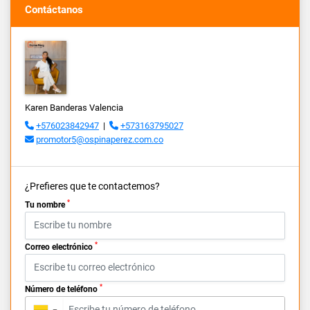
Contáctanos
Karen Banderas Valencia
+576023842947
|
+573163795027
promotor5@ospinaperez.com.co
¿Prefieres que te contactemos?
*
Tu nombre
*
Correo electrónico
*
Número de teléfono
▼