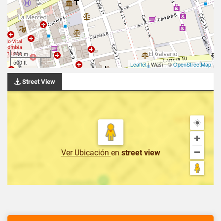
200 m
500 ft
Leaflet
| Wasi - ©
OpenStreetMap
Street View
Ver Ubicación
en
street view