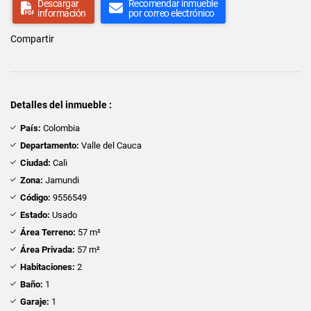
Descargar
Recomendar inmueble
información
por correo electrónico
Compartir
Detalles del inmueble :
País:
Colombia
Departamento:
Valle del Cauca
Ciudad:
Cali
Zona:
Jamundi
Código:
9556549
Estado:
Usado
Área Terreno:
57 m²
Área Privada:
57 m²
Habitaciones:
2
Baño:
1
Garaje:
1