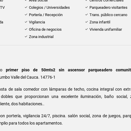
do
Área Social
Centros comerciales
 TV
Colegios / Universidades
Parqueadero visitantes
Portería / Recepción
Trans. público cercano
da
Vigilancia
Zona infantil
Oficina de negocios
Vivienda unifamiliar
Zona industrial
to
primer piso de 50mts2 sin ascensor
parqueadero comunit
umbo Valle del Cauca. 14776-1
sta de sala comedor con lámparas de techo, cocina integral con extr
s dobles que proporcionan una excelente iluminación, baño social,
iente, dos habitaciones..
n portería, vigilancia 24/7, piscina. salón social, zona de juegos, pa
plio para todos los apartamentos.