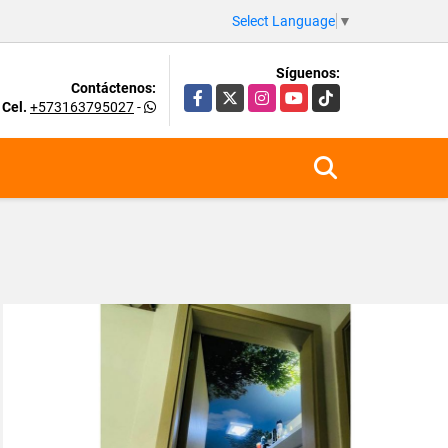
Select Language
▼
Síguenos:
Contáctenos:
Facebook
X
Instagram
YouTube
TikTok
Cel.
+573163795027
-