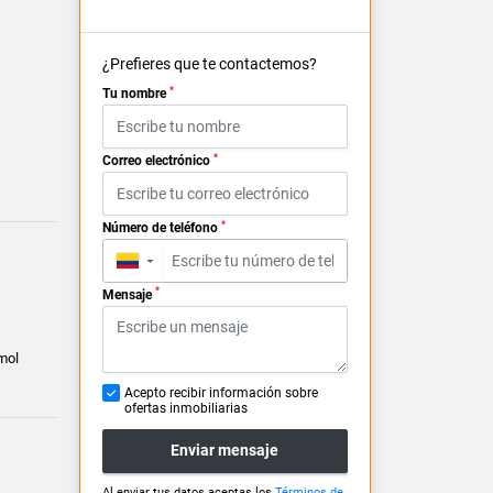
¿Prefieres que te contactemos?
*
Tu nombre
*
Correo electrónico
*
Número de teléfono
▼
*
Mensaje
mol
Acepto recibir información sobre
ofertas inmobiliarias
Enviar mensaje
Al enviar tus datos aceptas los
Términos de