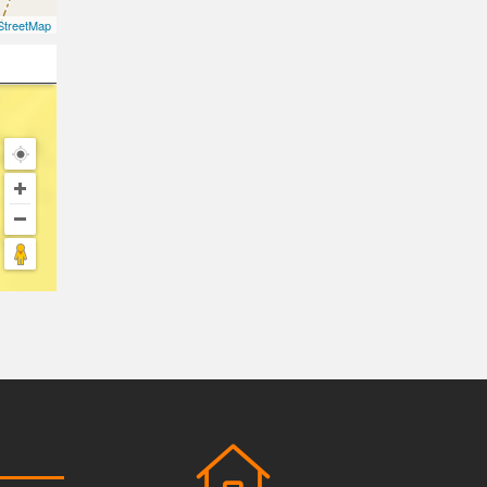
treetMap