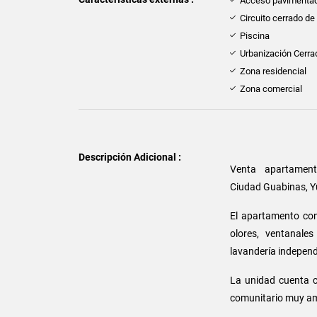
Acceso pavimenta
Circuito cerrado de
Piscina
Urbanización Cerra
Zona residencial
Zona comercial
Descripción Adicional :
Venta apartamen
Ciudad Guabinas, Y
El apartamento con
olores, ventanale
lavandería independ
La unidad cuenta co
comunitario muy am