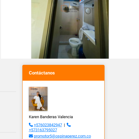
Contáctanos
Karen Banderas Valencia
+576023842947
|
+573163795027
promotor5@ospinaperez.com.co