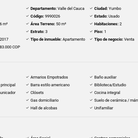
Departamento:
Valle del Cauca
Ciudad:
Yumbo
Código:
9990026
Estado:
Usado
6 m²
Área Terreno:
50 m²
Habitaciones:
2
Estrato:
3
Piso:
1
2017
Tipo de inmueble:
Apartamento
Tipo de negocio:
Venta
83.000 COP
Armarios Empotrados
Baño auxiliar
principal
Barra estilo americano
Biblioteca/Estudio
municador
Clósets
Cocina integral
Gas domiciliario
Suelo de cerámica / már
Hall de alcobas
Unifamiliar