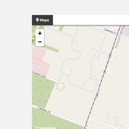
Mapa
+
−