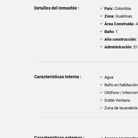
Detalles del inmueble :
País:
Colombia
Zona:
Guabinas
Área Construida:
4
Baño:
1
Año construcción:
Administración:
$1
Características interna :
Agua
Baño en habitación 
Citófono / Interco
Doble Ventana
Zona de lavandería
Características externas :