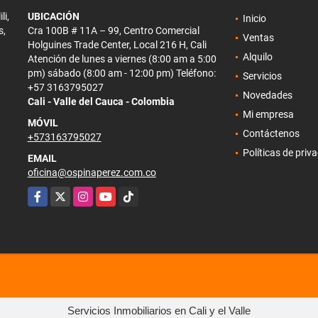
li,
UBICACIÓN
Inicio
s,
Cra 100B # 11A – 99, Centro Comercial
Ventas
Holguines Trade Center, Local 216 H, Cali
Alquilo
Atención de lunes a viernes (8:00 am a 5:00
pm) sábado (8:00 am - 12:00 pm) Teléfono:
Servicios
+57 3163795027
Novedades
Cali - Valle del Cauca - Colombia
Mi empresa
MÓVIL
Contáctenos
+573163795027
Políticas de priv
EMAIL
oficina@ospinaperez.com.co
Facebook
X
Instagram
YouTube
TikTok
Servicios Inmobiliarios en Cali y el Valle