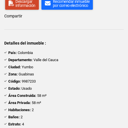
Descargar
Recomendar inmueble
información
por correo electrónico
Compartir
Detalles del inmueble :
País:
Colombia
Departamento:
Valle del Cauca
Ciudad:
Yumbo
Zona:
Guabinas
Código:
9987233
Estado:
Usado
Área Construida:
58 m²
Área Privada:
58 m²
Habitaciones:
2
Baños:
2
Estrato:
4