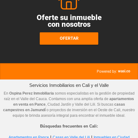
Oferte su inmueble
con nosotros
OFERTAR
wasi.co
Powered by:
Servicios Inmobiliarios en Cali y el Valle
En
Ospina Perez Inmobiliaria
somos especialistas en la gestión de propiedad
raíz en el Valle del Cauca. Contamos con una amplia oferta de
apartamentos
en venta en Pance
, Ciudad Jardín y Valle del Lili. Si buscas
casas
campestres en Jamundí
o proyectos de inversión en el Oeste de Cali, nuestro
equipo te brinda asesoría integral para encontrar el inmueble ideal.
Búsquedas frecuentes en Cali:
|
|
Apartamentos en Pance
Casas en Valle del Lili
Inmuebles en Ciudad