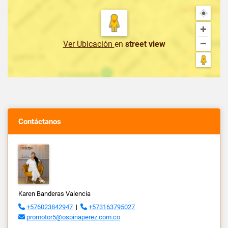
Ver Ubicación
en
street view
Contáctanos
Karen Banderas Valencia
+576023842947
|
+573163795027
promotor5@ospinaperez.com.co