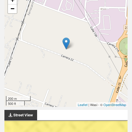
−
200 m
500 ft
Leaflet
| Wasi - ©
OpenStreetMap
Street View