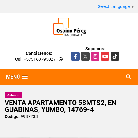
Select Language
▼
Síguenos:
Contáctenos:
Facebook
X
Instagram
YouTube
TikTok
Cel.
+573163795027
-
MENÚ
Activo 4
VENTA APARTAMENTO 58MTS2, EN
GUABINAS, YUMBO, 14769-4
Código.
9987233