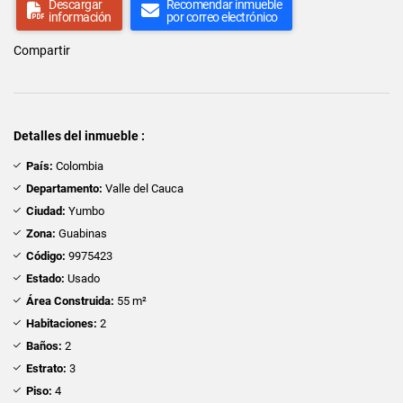
Descargar
Recomendar inmueble
información
por correo electrónico
Compartir
Detalles del inmueble :
País:
Colombia
Departamento:
Valle del Cauca
Ciudad:
Yumbo
Zona:
Guabinas
Código:
9975423
Estado:
Usado
Área Construida:
55 m²
Habitaciones:
2
Baños:
2
Estrato:
3
Piso:
4