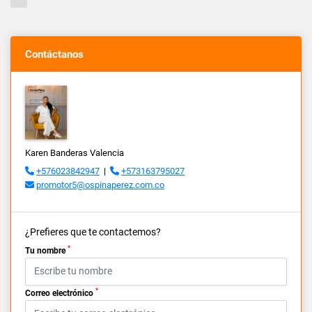
Contáctanos
Karen Banderas Valencia
+576023842947
|
+573163795027
promotor5@ospinaperez.com.co
¿Prefieres que te contactemos?
*
Tu nombre
*
Correo electrónico