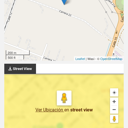
200 m
500 ft
Leaflet
| Wasi - ©
OpenStreetMap
Street View
Ver Ubicación
en
street view