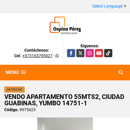
Select Language
▼
Síguenos:
Contáctenos:
Facebook
X
Instagram
YouTube
TikTok
Cel.
+573163795027
-
MENÚ
ACTIVO OP
VENDO APARTAMENTO 55MTS2, CIUDAD
GUABINAS, YUMBO 14751-1
Código.
9975423