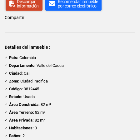
Descargar
Recomendar inmueble
información
por correo electrónico
Compartir
Detalles del inmueble :
País:
Colombia
Departamento:
Valle del Cauca
Ciudad:
Cali
Zona:
Ciudad Pacifica
Código:
9812445
Estado:
Usado
Área Construida:
82 m²
Área Terreno:
82 m²
Área Privada:
82 m²
Habitaciones:
3
Baños:
2