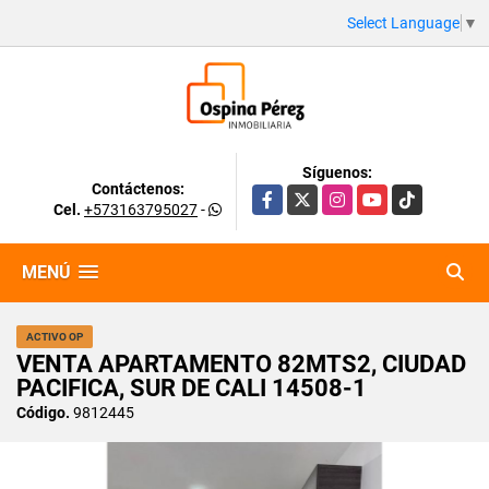
Select Language
▼
Síguenos:
Contáctenos:
Facebook
X
Instagram
YouTube
TikTok
Cel.
+573163795027
-
MENÚ
ACTIVO OP
VENTA APARTAMENTO 82MTS2, CIUDAD
PACIFICA, SUR DE CALI 14508-1
Código.
9812445