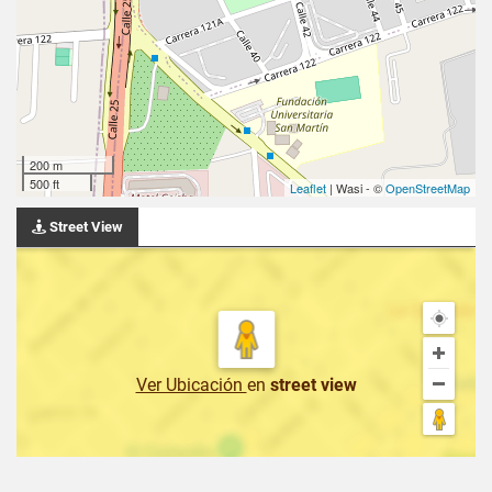
200 m
500 ft
Leaflet
| Wasi - ©
OpenStreetMap
Street View
Ver Ubicación
en
street view