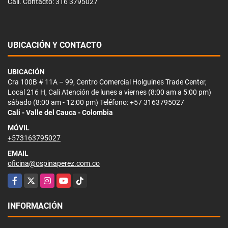
Cali. Contacto: 316 3795027
UBICACIÓN Y CONTACTO
UBICACIÓN
Cra 100B # 11A – 99, Centro Comercial Holguines Trade Center,
Local 216 H, Cali Atención de lunes a viernes (8:00 am a 5:00 pm)
sábado (8:00 am - 12:00 pm) Teléfono: +57 3163795027
Cali - Valle del Cauca - Colombia
MÓVIL
+573163795027
EMAIL
oficina@ospinaperez.com.co
Facebook
X
Instagram
YouTube
TikTok
INFORMACIÓN