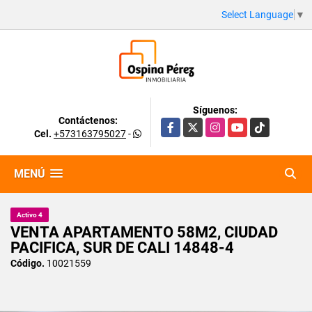
Select Language
▼
Síguenos:
Contáctenos:
Facebook
X
Instagram
YouTube
TikTok
Cel.
+573163795027
-
MENÚ
Activo 4
VENTA APARTAMENTO 58M2, CIUDAD
PACIFICA, SUR DE CALI 14848-4
Código.
10021559