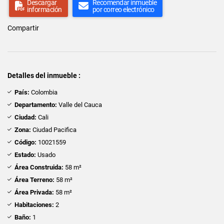
Descargar
Recomendar inmueble
información
por correo electrónico
Compartir
Detalles del inmueble :
País:
Colombia
Departamento:
Valle del Cauca
Ciudad:
Cali
Zona:
Ciudad Pacifica
Código:
10021559
Estado:
Usado
Área Construida:
58 m²
Área Terreno:
58 m²
Área Privada:
58 m²
Habitaciones:
2
Baño:
1