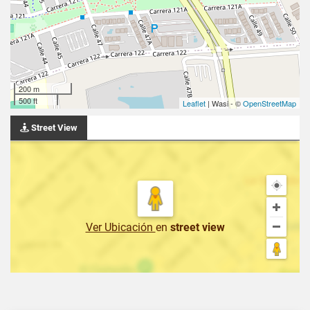
200 m
500 ft
Leaflet
| Wasi - ©
OpenStreetMap
Street View
Ver Ubicación
en
street view