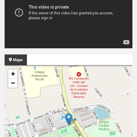
Mapa
+
−