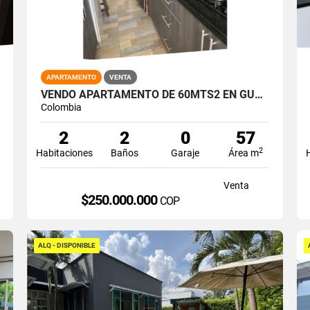
APARTAMENTO
VENTA
VENDO APARTAMENTO DE 60MTS2 EN GUABINAS, YUMBO 14748-1
Colombia
2
2
0
57
2
Habitaciones
Baños
Garaje
Área m
Venta
$250.000.000
COP
ALQ - DISPONIBLE