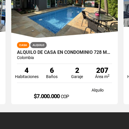
CASA
ALQUILO
ALQUILO DE CASA EN CONDOMINIO 728 MTRS2 ALFAGUARA, JAMUNDÍ, A-143
Colombia
4
6
2
207
2
Habitaciones
Baños
Garaje
Área m
Alquilo
$7.000.000
COP