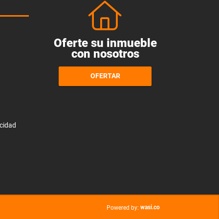
Oferte su inmueble
con nosotros
OFERTAR
acidad
wasi.co
Powered by: