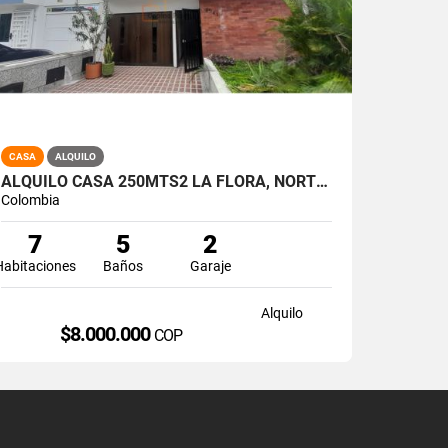
CASA
ALQUILO
ALQUILO CASA 250MTS2 LA FLORA, NORTE DE CALI, A-174
Colombia
7
5
2
Habitaciones
Baños
Garaje
Alquilo
$8.000.000
COP