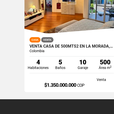
CASA
VENTA
VENTA CASA DE 500MTS2 EN LA MORADA, JAMUNDÍ. 7491-1
Colombia
4
5
10
500
2
Habitaciones
Baños
Garaje
Área m
Venta
$1.350.000.000
COP