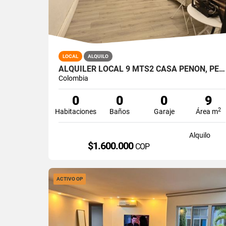
LOCAL
ALQUILO
ALQUILER LOCAL 9 MTS2 CASA PEÑON, PEÑON OESTE DE CALI A-166
Colombia
0
0
0
9
2
Habitaciones
Baños
Garaje
Área m
Alquilo
$1.600.000
COP
ACTIVO OP