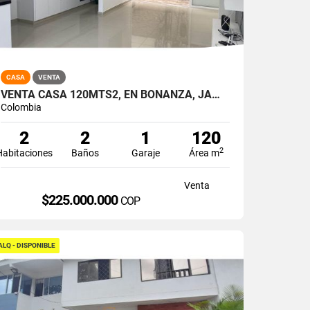
CASA
VENTA
VENTA CASA 120MTS2, EN BONANZA, JAMUNDÍ 11417
Colombia
2
2
1
120
2
Habitaciones
Baños
Garaje
Área m
Venta
$225.000.000
COP
ALQ - DISPONIBLE