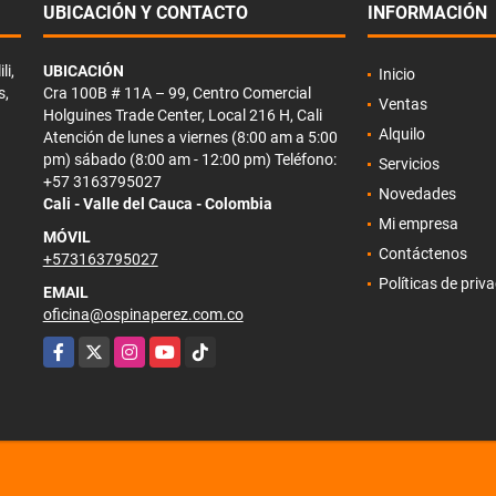
UBICACIÓN Y CONTACTO
INFORMACIÓN
li,
UBICACIÓN
Inicio
s,
Cra 100B # 11A – 99, Centro Comercial
Ventas
Holguines Trade Center, Local 216 H, Cali
Alquilo
Atención de lunes a viernes (8:00 am a 5:00
pm) sábado (8:00 am - 12:00 pm) Teléfono:
Servicios
+57 3163795027
Novedades
Cali - Valle del Cauca - Colombia
Mi empresa
MÓVIL
Contáctenos
+573163795027
Políticas de priv
EMAIL
oficina@ospinaperez.com.co
Facebook
X
Instagram
YouTube
TikTok