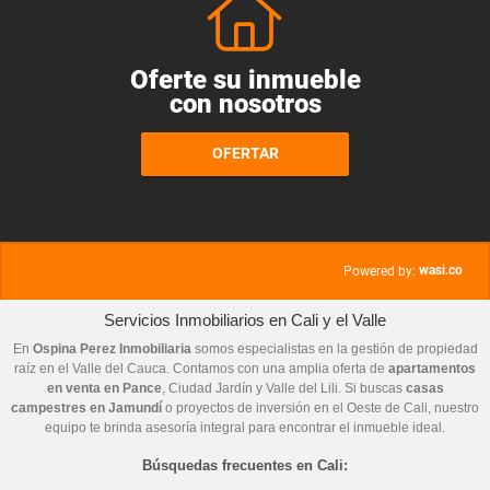
Oferte su inmueble
con nosotros
OFERTAR
wasi.co
Powered by:
Servicios Inmobiliarios en Cali y el Valle
En
Ospina Perez Inmobiliaria
somos especialistas en la gestión de propiedad
raíz en el Valle del Cauca. Contamos con una amplia oferta de
apartamentos
en venta en Pance
, Ciudad Jardín y Valle del Lili. Si buscas
casas
campestres en Jamundí
o proyectos de inversión en el Oeste de Cali, nuestro
equipo te brinda asesoría integral para encontrar el inmueble ideal.
Búsquedas frecuentes en Cali: