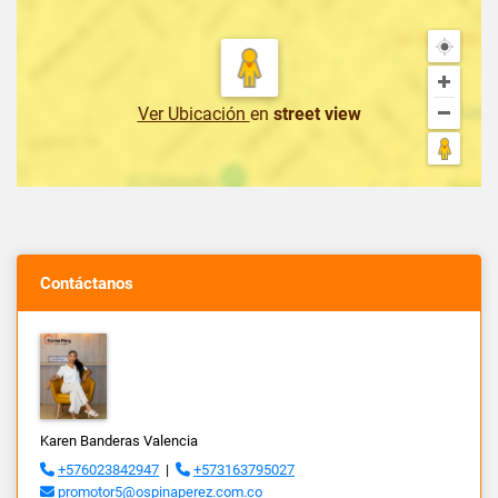
Ver Ubicación
en
street view
Contáctanos
Karen Banderas Valencia
+576023842947
|
+573163795027
promotor5@ospinaperez.com.co