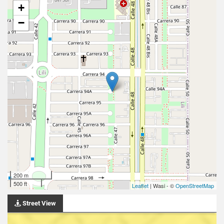
+
−
200 m
500 ft
Leaflet
| Wasi - ©
OpenStreetMap
Street View