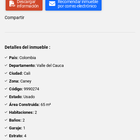
Descargar
Recomendar inmueble
información
por correo electrónico
Compartir
Detalles del inmueble :
País:
Colombia
Departamento:
Valle del Cauca
Ciudad:
Cali
Zona:
Caney
Código:
9990274
Estado:
Usado
Área Construida:
65 m²
Habitaciones:
2
Baños:
2
Garaje:
1
Estrato:
4