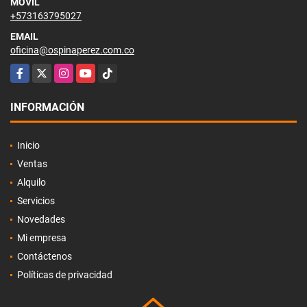
MÓVIL
+573163795027
EMAIL
oficina@ospinaperez.com.co
Facebook
X
Instagram
YouTube
TikTok
INFORMACIÓN
Inicio
Ventas
Alquilo
Servicios
Novedades
Mi empresa
Contáctenos
Políticas de privacidad