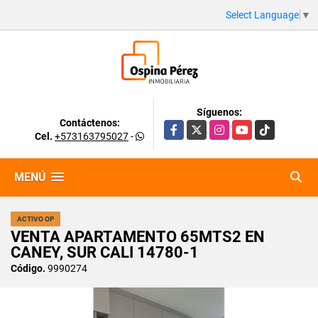
Select Language
▼
Síguenos:
Contáctenos:
Facebook
X
Instagram
YouTube
TikTok
Cel.
+573163795027
-
MENÚ
ACTIVO OP
VENTA APARTAMENTO 65MTS2 EN
CANEY, SUR CALI 14780-1
Código.
9990274