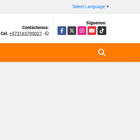
Select Language
▼
Síguenos:
Contáctenos:
Facebook
X
Instagram
YouTube
TikTok
Cel.
+573163795027
-