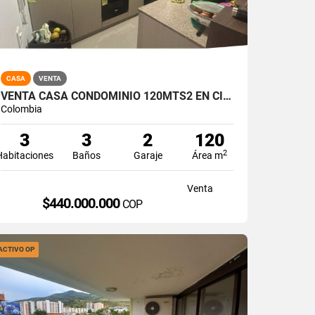
CASA
VENTA
VENTA CASA CONDOMINIO 120MTS2 EN CIUDAD COUNTRY, JAMUNDÍ 14783-1
Colombia
3
3
2
120
2
Habitaciones
Baños
Garaje
Área m
Venta
$440.000.000
COP
ACTIVO OP