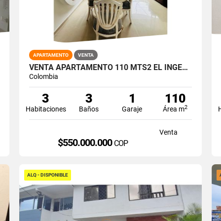
APARTAMENTO
VENTA
VENTA APARTAMENTO 110 MTS2 EL INGENIO, SUR DE CALI. 14198-1
Colombia
3
3
1
110
2
Habitaciones
Baños
Garaje
Área m
Venta
$550.000.000
COP
ALQ - DISPONIBLE