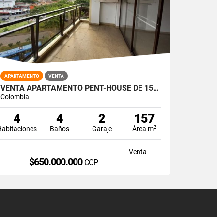
APARTAMENTO
VENTA
VENTA APARTAMENTO PENT-HOUSE DE 157MTS2 LA FLORA, NORTE DE CALI 11464.
Colombia
4
4
2
157
2
Habitaciones
Baños
Garaje
Área m
Venta
$650.000.000
COP