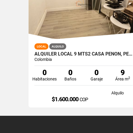
LOCAL
ALQUILO
ALQUILER LOCAL 9 MTS2 CASA PEÑON, PEÑON OESTE DE CALI A-166
Colombia
0
0
0
9
2
Habitaciones
Baños
Garaje
Área m
Alquilo
$1.600.000
COP