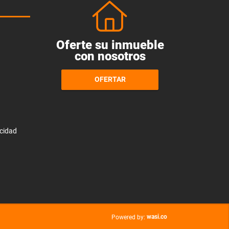
Oferte su inmueble
con nosotros
OFERTAR
acidad
wasi.co
Powered by: