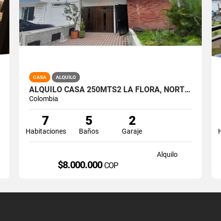
CASA
ALQUILO
ALQUILO CASA 250MTS2 LA FLORA, NORTE DE CALI, A-174
Colombia
7
5
2
Habitaciones
Baños
Garaje
Alquilo
$8.000.000
COP