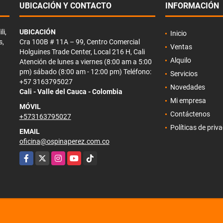
UBICACIÓN Y CONTACTO
INFORMACIÓN
li,
UBICACIÓN
Inicio
s,
Cra 100B # 11A – 99, Centro Comercial
Ventas
Holguines Trade Center, Local 216 H, Cali
Alquilo
Atención de lunes a viernes (8:00 am a 5:00
pm) sábado (8:00 am - 12:00 pm) Teléfono:
Servicios
+57 3163795027
Novedades
Cali - Valle del Cauca - Colombia
Mi empresa
MÓVIL
Contáctenos
+573163795027
Políticas de priv
EMAIL
oficina@ospinaperez.com.co
Facebook
X
Instagram
YouTube
TikTok