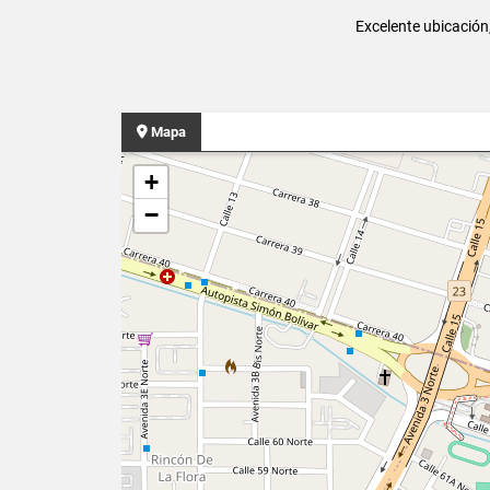
Excelente ubicación,
Mapa
+
−