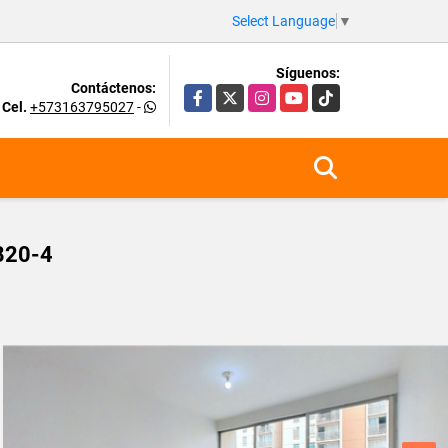
Select Language
▼
Síguenos:
Contáctenos:
Facebook
X
Instagram
YouTube
TikTok
Cel.
+573163795027
-
820-4