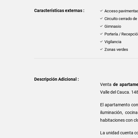
Características externas :
Acceso pavimenta
Circuito cerrado de
Gimnasio
Portería / Recepci
Vigilancia
Zonas verdes
Descripción Adicional :
Venta
de apartame
Valle del Cauca. 14
El apartamento con
iluminación, cocin
habitaciones con clo
La unidad cuenta co