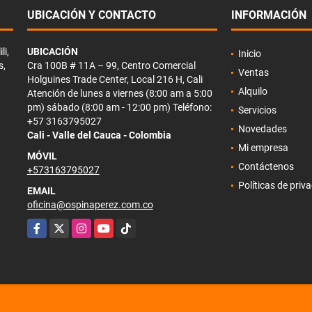
UBICACIÓN Y CONTACTO
INFORMACIÓN
li,
UBICACIÓN
Inicio
s,
Cra 100B # 11A – 99, Centro Comercial
Ventas
Holguines Trade Center, Local 216 H, Cali
Alquilo
Atención de lunes a viernes (8:00 am a 5:00
pm) sábado (8:00 am - 12:00 pm) Teléfono:
Servicios
+57 3163795027
Novedades
Cali - Valle del Cauca - Colombia
Mi empresa
MÓVIL
Contáctenos
+573163795027
Políticas de priv
EMAIL
oficina@ospinaperez.com.co
Facebook
X
Instagram
YouTube
TikTok