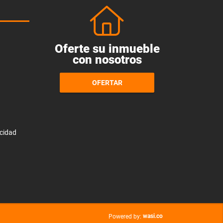
Oferte su inmueble
con nosotros
OFERTAR
acidad
wasi.co
Powered by: