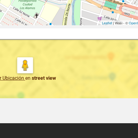
Leaflet
| Wasi - ©
OpenS
r Ubicación
en
street view