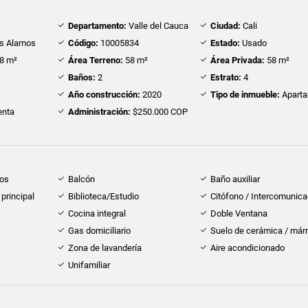
Departamento:
Valle del Cauca
Ciudad:
Cali
os Alamos
Código:
10005834
Estado:
Usado
8 m²
Área Terreno:
58 m²
Área Privada:
58 m²
Baños:
2
Estrato:
4
Año construcción:
2020
Tipo de inmueble:
Apart
nta
Administración:
$250.000 COP
dos
Balcón
Baño auxiliar
principal
Biblioteca/Estudio
Citófono / Intercomunica
Cocina integral
Doble Ventana
Gas domiciliario
Suelo de cerámica / már
Zona de lavandería
Aire acondicionado
Unifamiliar