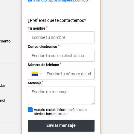
promotor5@ospinaperez.com.co
¿Prefieres que te contactemos?
*
Tu nombre
amento
*
Correo electrónico
*
Número de teléfono
▼
*
Mensaje
dor
mol
Acepto recibir información sobre
ofertas inmobiliarias
Enviar mensaje