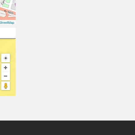
treetMap