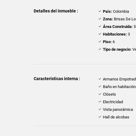
Detalles del inmueble :
País:
Colombia
Zona:
Brisas De L
Área Construida:
5
Habitaciones:
3
Piso:
6
Tipo de negocio:
Ve
Características interna :
Armarios Empotra
Baño en habitación 
Clósets
Electricidad
Vista panorámica
Hall de alcobas