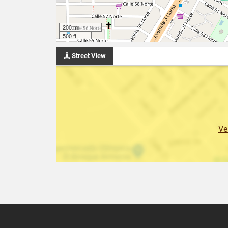
200 m
500 ft
Street View
Ve