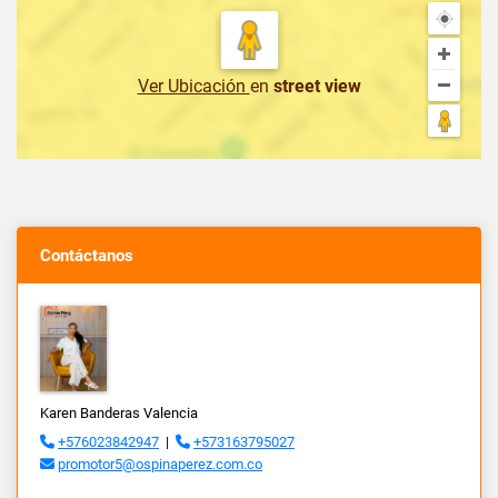
Ver Ubicación
en
street view
Contáctanos
Karen Banderas Valencia
+576023842947
|
+573163795027
promotor5@ospinaperez.com.co