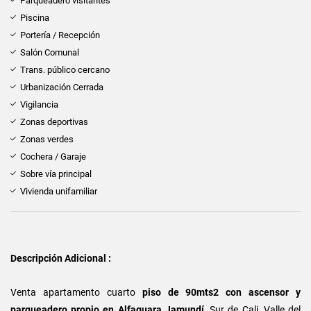
Parqueadero visitantes
Piscina
Portería / Recepción
Salón Comunal
Trans. público cercano
Urbanización Cerrada
Vigilancia
Zonas deportivas
Zonas verdes
Cochera / Garaje
Sobre vía principal
Vivienda unifamiliar
Descripción Adicional :
Venta apartamento cuarto
piso de 90mts2 con ascensor y
parqueadero propio
en Alfaguara Jamundí
, Sur de Cali, Valle del