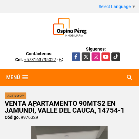
Select Language
▼
Síguenos:
Contáctenos:
Facebook
X
Instagram
YouTube
TikTok
Cel.
+573163795027
-
MENÚ
ACTIVO OP
VENTA APARTAMENTO 90MTS2 EN
JAMUNDÍ, VALLE DEL CAUCA, 14754-1
Código.
9976329