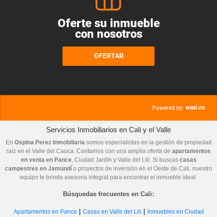
Oferte su inmueble
con nosotros
OFERTAR
wasi.co
Powered by:
Servicios Inmobiliarios en Cali y el Valle
En
Ospina Perez Inmobiliaria
somos especialistas en la gestión de propiedad
raíz en el Valle del Cauca. Contamos con una amplia oferta de
apartamentos
en venta en Pance
, Ciudad Jardín y Valle del Lili. Si buscas
casas
campestres en Jamundí
o proyectos de inversión en el Oeste de Cali, nuestro
equipo te brinda asesoría integral para encontrar el inmueble ideal.
Búsquedas frecuentes en Cali:
|
|
Apartamentos en Pance
Casas en Valle del Lili
Inmuebles en Ciudad