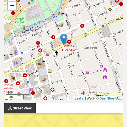
−
200 m
500 ft
Leaflet
| Wasi - ©
OpenStreetMap
Street View