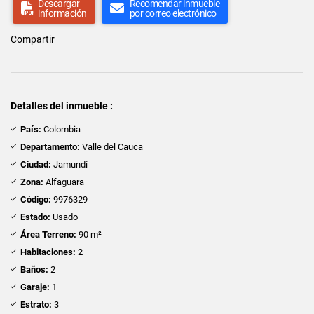
Descargar
Recomendar inmueble
información
por correo electrónico
Compartir
Detalles del inmueble :
País:
Colombia
Departamento:
Valle del Cauca
Ciudad:
Jamundí
Zona:
Alfaguara
Código:
9976329
Estado:
Usado
Área Terreno:
90 m²
Habitaciones:
2
Baños:
2
Garaje:
1
Estrato:
3