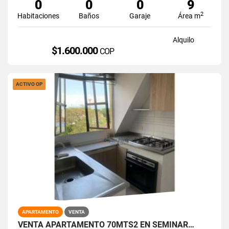
0
0
0
9
2
Habitaciones
Baños
Garaje
Área m
Alquilo
$1.600.000
COP
ACTIVO OP
APARTAMENTO
VENTA
VENTA APARTAMENTO 70MTS2 EN SEMINAR…