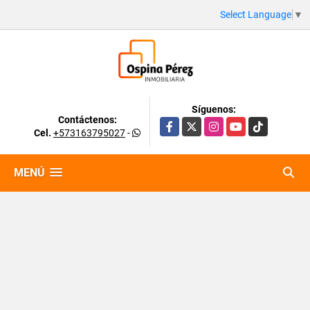
Select Language
▼
Síguenos:
Contáctenos:
Facebook
X
Instagram
YouTube
TikTok
Cel.
+573163795027
-
MENÚ