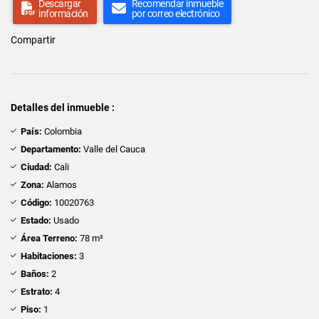
Descargar
Recomendar inmueble
información
por correo electrónico
Compartir
Detalles del inmueble :
País:
Colombia
Departamento:
Valle del Cauca
Ciudad:
Cali
Zona:
Alamos
Código:
10020763
Estado:
Usado
Área Terreno:
78 m²
Habitaciones:
3
Baños:
2
Estrato:
4
Piso:
1