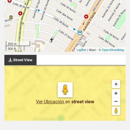
200 m
500 ft
Leaflet
| Wasi - ©
OpenStreetMap
Street View
Ver Ubicación
en
street view