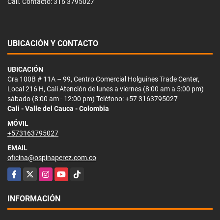
Cali. Contacto: 316 3795027
UBICACIÓN Y CONTACTO
UBICACIÓN
Cra 100B # 11A – 99, Centro Comercial Holguines Trade Center,
Local 216 H, Cali Atención de lunes a viernes (8:00 am a 5:00 pm)
sábado (8:00 am - 12:00 pm) Teléfono: +57 3163795027
Cali - Valle del Cauca - Colombia
MÓVIL
+573163795027
EMAIL
oficina@ospinaperez.com.co
Facebook
X
Instagram
YouTube
TikTok
INFORMACIÓN