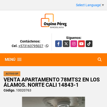
Select Language
▼
Síguenos:
Contáctenos:
Facebook
X
Instagram
YouTube
TikTok
Cel.
+573163795027
-
MENÚ
ACTIVO OP
VENTA APARTAMENTO 78MTS2 EN LOS
ÁLAMOS. NORTE CALI 14843-1
Código.
10020763